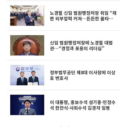
노경필 신임 법원행정처장 취임 “재
판 외부압력 커져…든든한 울타리
될 것”
신임 법원행정처장에 노경필 대법
관…“경청과 포용의 리더십”
정부법무공단 제8대 이사장에 이상
호 변호사
이 대통령, 홍보수석 성기홍·민정수
석 한찬식·사회수석 김경자 임명