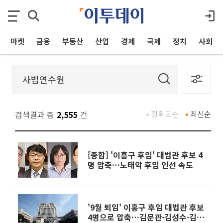
마켓
금융
부동산
산업
경제
국제
정치
사회
검색결과 총
2,555
건
정확도순
최신순
[종합] '이흥구 후임' 대법관 후보 4
명 압축…노태악 후임 인선 속도
'9월 퇴임' 이흥구 후임 대법관 후보
4명으로 압축…김문관·김성수·김