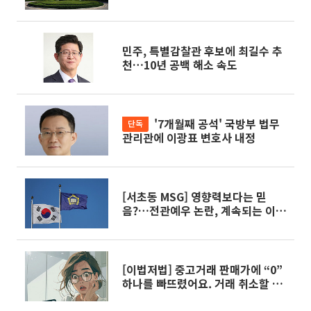
예영·김정중
민주, 특별감찰관 후보에 최길수 추
천…10년 공백 해소 속도
'7개월째 공석' 국방부 법무
단독
관리관에 이광표 변호사 내정
[서초동 MSG] 영향력보다는 믿
음?…전관예우 논란, 계속되는 이유
는
[이법저법] 중고거래 판매가에 “0”
하나를 빠뜨렸어요. 거래 취소할 수
있나요?