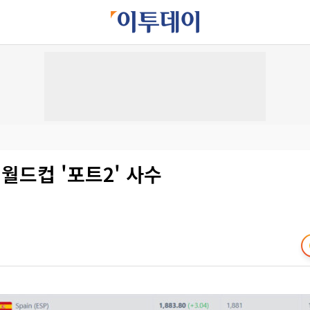
 월드컵 '포트2' 사수