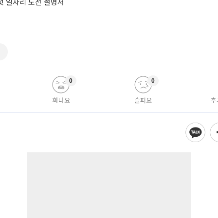
 첫 일자리 도전 설명서
구
0
0
화나요
슬퍼요
추