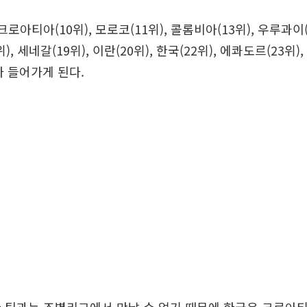
로아티아(10위), 모로코(11위), 콜롬비아(13위), 우루과이(
8위), 세네갈(19위), 이란(20위), 한국(22위), 에콰도르(23위
)가 들어가게 된다.