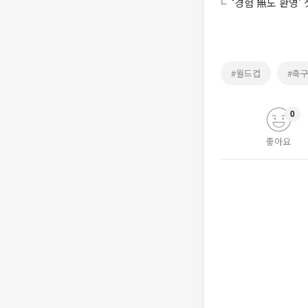
‘경험 無도 환영’
#월드컵
#축
0
좋아요