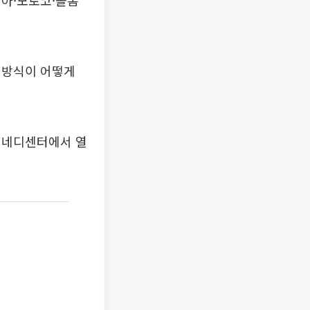
티아·모로코·콜롬
 방식이 어떻게
 케네디센터에서 열