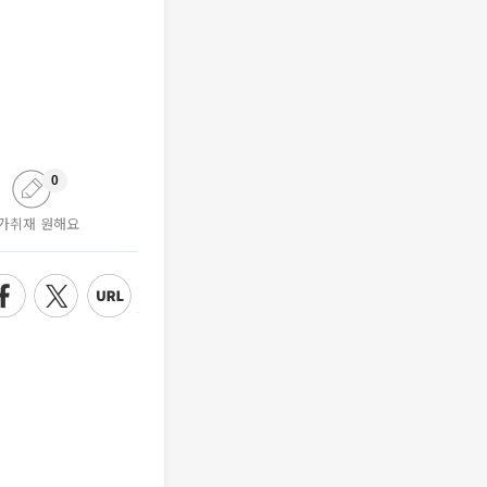
0
가취재 원해요