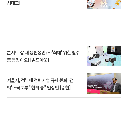
시태그]
콘서트 갈 때 응원봉만?⋯'최애' 위한 필수
품 등장이오! [솔드아웃]
서울시, 정부에 정비사업 규제 완화 '건
의'⋯국토부 "협의 중" 입장만 [종합]