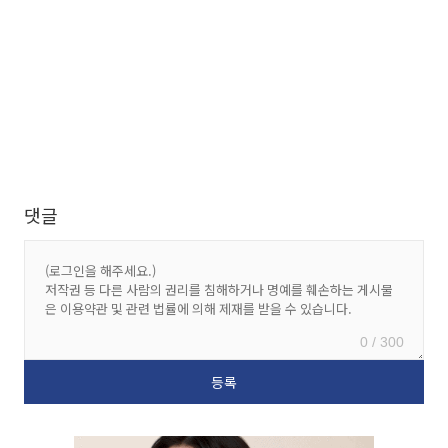
댓글
0 / 300