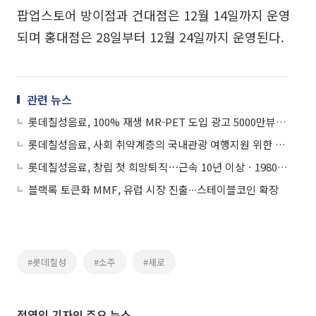
팝업스토어 방이점과 건대점은 12월 14일까지 운영
되며 홍대점은 28일부터 12월 24일까지 운영된다.
관련 뉴스
롯데칠성음료, 100% 재생 MR-PET 도입 광고 5000만뷰 돌파
롯데칠성음료, 사회 취약계층의 국내관광 여행지원 위한 기부금 전달
롯데칠성음료, 창립 첫 희망퇴직⋯근속 10년 이상ㆍ1980년 이전 출생자 대상
블랙록 토큰화 MMF, 유럽 시장 진출∙∙∙스테이블코인 확장
#롯데칠성
#소주
#새로
정영인 기자의 주요 뉴스