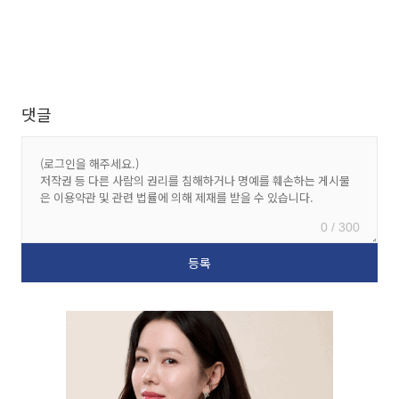
댓글
0 / 300