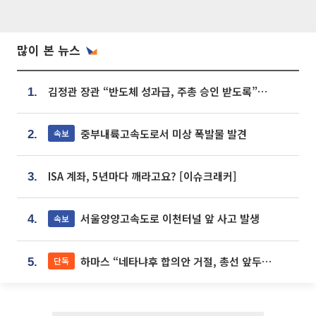
많이 본 뉴스
김정관 장관 “반도체 성과급, 주총 승인 받도록”…상법·자본시장법 개정 시사
1.
중부내륙고속도로서 미상 폭발물 발견
속보
2.
ISA 계좌, 5년마다 깨라고요? [이슈크래커]
3.
서울양양고속도로 이천터널 앞 사고 발생
속보
4.
하마스 “네타냐후 합의안 거절, 총선 앞두고 시간 끌기”
단독
5.