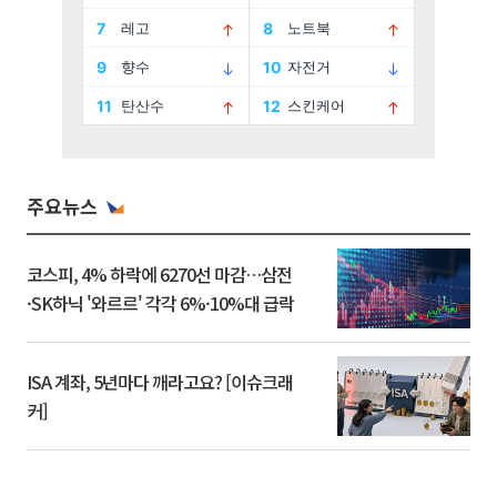
주요뉴스
코스피, 4% 하락에 6270선 마감…삼전
·SK하닉 '와르르' 각각 6%·10%대 급락
ISA 계좌, 5년마다 깨라고요? [이슈크래
커]