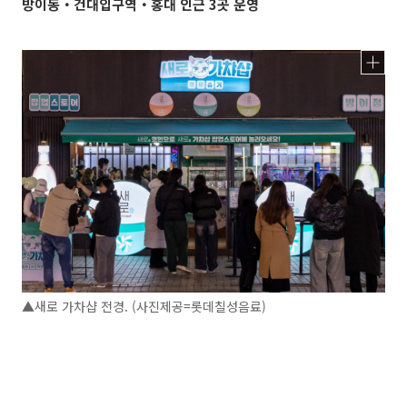
방이동‧건대입구역‧홍대 인근 3곳 운영
▲새로 가차샵 전경. (사진제공=롯데칠성음료)