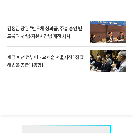
김정관 장관 “반도체 성과급, 주총 승인 받
도록”…상법·자본시장법 개정 시사
세금 꺼낸 정부에…오세훈 서울시장 “집값
해법은 공급” [종합]