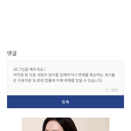
댓글
0 / 300