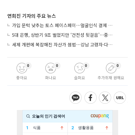
연희진 기자의 주요 뉴스
가입 문턱 낮추는 토스 페이스페이⋯얼굴인식 결제 확산 속도낸다
5대 은행, 상반기 9조 벌었지만 ‘건전성 뒷걸음’⋯중기대출 문턱 높아지나
세제 개편에 복잡해진 자산가 셈법⋯강남 고령자·다주택자 ‘자산재편 고심’
0
0
0
0
좋아요
화나요
슬퍼요
추가취재 원해요