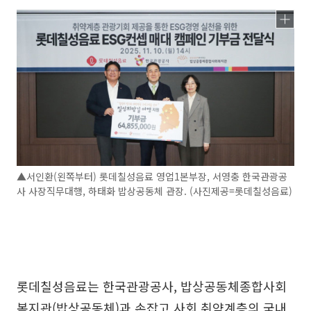
▲서인환(왼쪽부터) 롯데칠성음료 영업1본부장, 서영충 한국관광공
사 사장직무대행, 하태화 밥상공동체 관장. (사진제공=롯데칠성음료)
롯데칠성음료는 한국관광공사, 밥상공동체종합사회
복지관(밥상공동체)과 손잡고 사회 취약계층의 국내