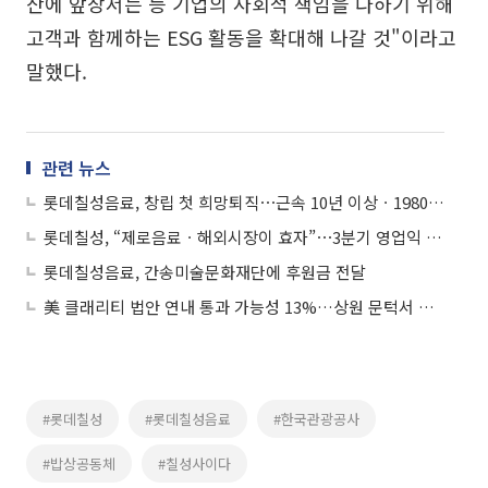
산에 앞장서는 등 기업의 사회적 책임을 다하기 위해
고객과 함께하는 ESG 활동을 확대해 나갈 것"이라고
말했다.
관련 뉴스
롯데칠성음료, 창립 첫 희망퇴직⋯근속 10년 이상ㆍ1980년 이전 출생자 대상
롯데칠성, “제로음료ㆍ해외시장이 효자”⋯3분기 영업익 16.6% 증가
롯데칠성음료, 간송미술문화재단에 후원금 전달
美 클래리티 법안 연내 통과 가능성 13%…상원 문턱서 제동
#롯데칠성
#롯데칠성음료
#한국관광공사
#밥상공동체
#칠성사이다