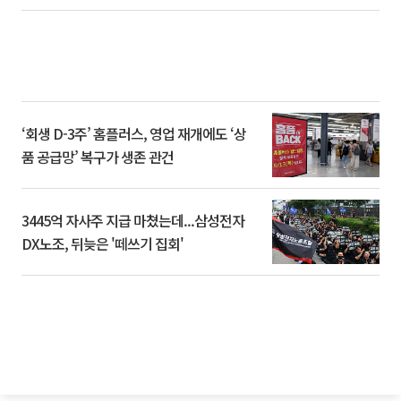
‘회생 D-3주’ 홈플러스, 영업 재개에도 ‘상
품 공급망’ 복구가 생존 관건
3445억 자사주 지급 마쳤는데...삼성전자
DX노조, 뒤늦은 '떼쓰기 집회'