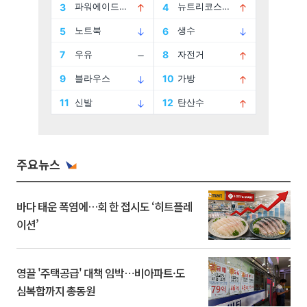
주요뉴스
바다 태운 폭염에…회 한 접시도 ‘히트플레
이션’
영끌 '주택공급' 대책 임박⋯비아파트·도
심복합까지 총동원