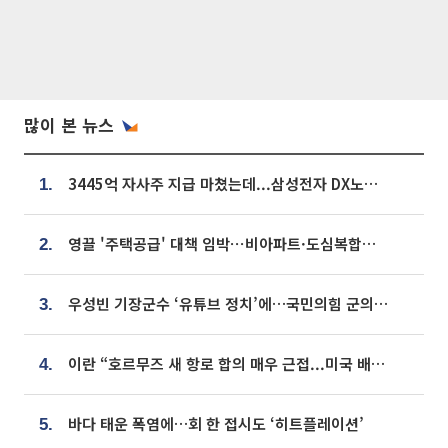
많이 본 뉴스
3445억 자사주 지급 마쳤는데...삼성전자 DX노조, 뒤늦은 '떼쓰기 집회'
1.
영끌 '주택공급' 대책 임박⋯비아파트·도심복합까지 총동원
2.
우성빈 기장군수 ‘유튜브 정치’에…국민의힘 군의원들 집단 반발
3.
이란 “호르무즈 새 항로 합의 매우 근접...미국 배상 먼저”
4.
바다 태운 폭염에…회 한 접시도 ‘히트플레이션’
5.