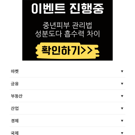
마켓
금융
부동산
산업
경제
국제