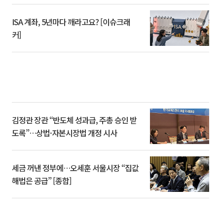
ISA 계좌, 5년마다 깨라고요? [이슈크래
커]
김정관 장관 “반도체 성과급, 주총 승인 받
도록”…상법·자본시장법 개정 시사
세금 꺼낸 정부에…오세훈 서울시장 “집값
해법은 공급” [종합]