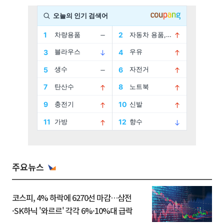
주요뉴스
코스피, 4% 하락에 6270선 마감…삼전
·SK하닉 '와르르' 각각 6%·10%대 급락