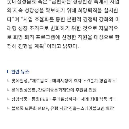
롯데칠성음료 측은 “급변하는 경영환경 속에서 사업
의 지속 성장성을 확보하기 위해 희망퇴직을 실시한
다”며 “사업 효율화를 통한 본원적 경쟁력 강화와 미
래형 성장 조직으로 변화하기 위한 것으로 자발적으
로 희망 퇴직 프로그램에 신청한 직원을 대상으로 한
정해 진행될 계획”이라고 밝혔다.
관련 뉴스
롯데칠성, “제로음료ㆍ해외시장이 효자”⋯3분기 영업익 16.6% 증가
롯데칠성음료, 간송미술문화재단에 후원금 전달
삼양식품ㆍ동원F&Bㆍ롯데칠성까지⋯세계 최대 식품 박람회 ‘아누가’ 참가
블랙록 토큰화 MMF, 유럽 시장 진출∙∙∙스테이블코인 확장