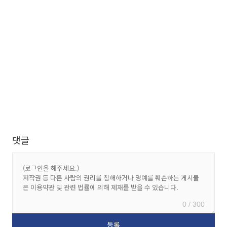
댓글
0 / 300