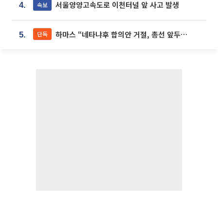
서울양양고속도로 이천터널 앞 사고 발생
속보
4.
하마스 “네타냐후 합의안 거절, 총선 앞두고 시간 끌기”
단독
5.