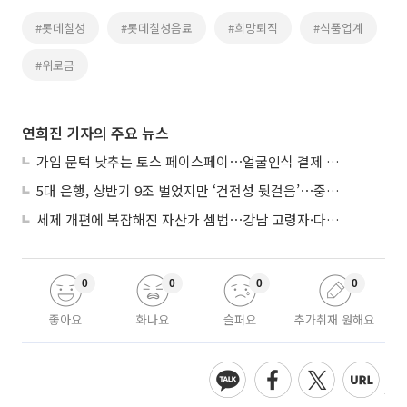
#롯데칠성
#롯데칠성음료
#희망퇴직
#식품업계
#위로금
연희진 기자의 주요 뉴스
가입 문턱 낮추는 토스 페이스페이⋯얼굴인식 결제 확산 속도낸다
5대 은행, 상반기 9조 벌었지만 ‘건전성 뒷걸음’⋯중기대출 문턱 높아지나
세제 개편에 복잡해진 자산가 셈법⋯강남 고령자·다주택자 ‘자산재편 고심’
0
0
0
0
좋아요
화나요
슬퍼요
추가취재 원해요