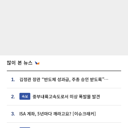
많이 본 뉴스
김정관 장관 “반도체 성과급, 주총 승인 받도록”…상법·자본시장법 개정 시사
1.
중부내륙고속도로서 미상 폭발물 발견
속보
2.
ISA 계좌, 5년마다 깨라고요? [이슈크래커]
3.