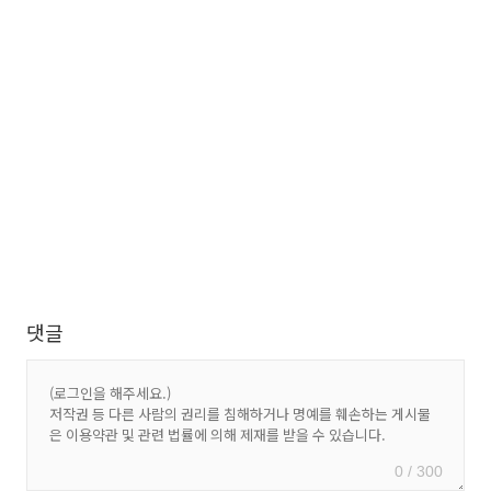
댓글
0 / 300