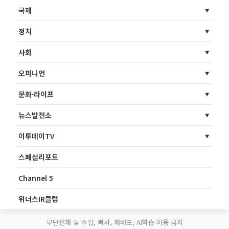
국제
정치
사회
오피니언
문화·라이프
뉴스발전소
이투데이TV
스페셜리포트
Channel 5
위너스IR클럽
무단전재 및 수집, 복사, 재배포, AI학습 이용 금지