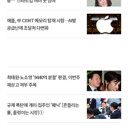
중…“스타트업 여러 곳 참여”
애플, 中 CXMT 메모리 탑재 시험…AI발
공급난에 조달처 다변화
최태원·노소영 '9440억 분할' 판결, 이번주
재상고 여부 주목
규제 폭탄에 개미·집주인 '패닉' [흔들리는
룰, 출렁이는 시장]①