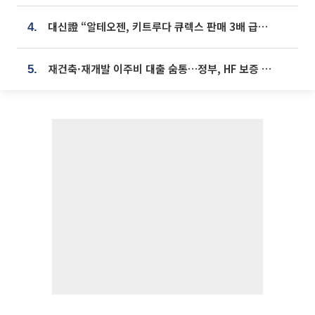
대신證 “알테오젠, 키트루다 큐렉스 판매 3배 급증…목표가 41만원 상향”
4.
재건축·재개발 이주비 대출 숨통…정부, HF 보증 신설 추진
5.