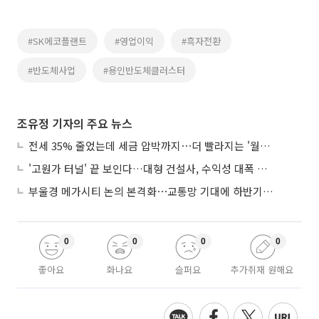
#SK에코플랜트
#영업이익
#흑자전환
#반도체사업
#용인반도체클러스터
조유정 기자의 주요 뉴스
전세 35% 줄었는데 세금 압박까지⋯더 빨라지는 '월세화'
'고원가 터널' 끝 보인다…대형 건설사, 수익성 대폭 개선
부울경 메가시티 논의 본격화⋯교통망 기대에 하반기 분양시장 '주목'
0
0
0
0
좋아요
화나요
슬퍼요
추가취재 원해요