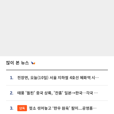
많이 본 뉴스
전장연, 오늘(10일) 서울 지하철 4호선 혜화역 시위…1호선 용산역 무정차
1.
태풍 '돌핀' 중국 상륙, '찬홈' 일본→한국…각국 기상청 예상 경로는?
2.
젖소 섞어놓고 ‘한우 원육’ 팔이...공영홈쇼핑 표기·검증 구멍
단독
3.