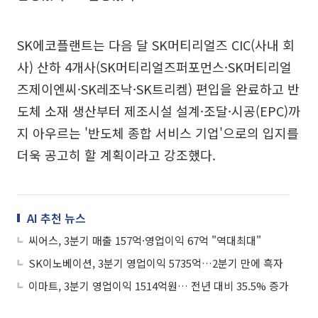
SK에코플랜트는 다음 달 SK머티리얼즈 CIC(사내 회
사) 산하 4개사(SK머티리얼즈퍼포먼스·SK머티리얼
즈제이엔씨·SK레조낙·SK트리켐) 편입을 완료하고 반
도체 소재 생산부터 제조시설 설계·조달·시공(EPC)까
지 아우르는 '반도체 종합 서비스 기업'으로의 입지를
더욱 공고히 할 계획이라고 강조했다.
AI 추천 뉴스
씨어스, 3분기 매출 157억·영업이익 67억 "역대최대"
SK이노베이션, 3분기 영업이익 5735억…2분기 만에 흑자
이마트, 3분기 영업이익 1514억원… 전년 대비 35.5% 증가