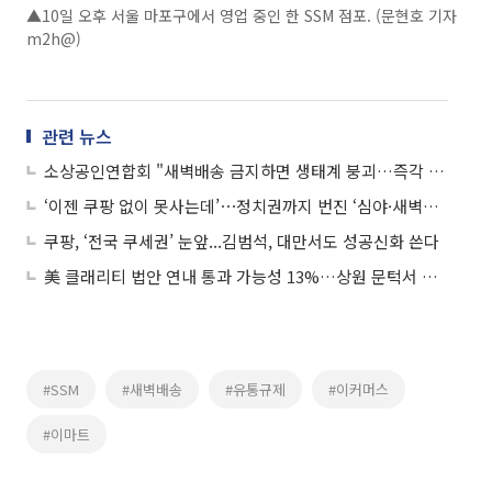
▲10일 오후 서울 마포구에서 영업 중인 한 SSM 점포. (문현호 기자
m2h@)
관련 뉴스
소상공인연합회 "새벽배송 금지하면 생태계 붕괴…즉각 철회하라"
‘이젠 쿠팡 없이 못사는데’⋯정치권까지 번진 ‘심야·새벽배송 제한’ 논란
쿠팡, ‘전국 쿠세권’ 눈앞...김범석, 대만서도 성공신화 쓴다
美 클래리티 법안 연내 통과 가능성 13%…상원 문턱서 제동
#SSM
#새벽배송
#유통규제
#이커머스
#이마트