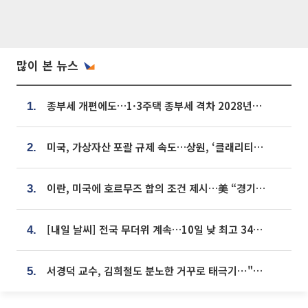
많이 본 뉴스
종부세 개편에도…1·3주택 종부세 격차 2028년부터 확대
1.
미국, 가상자산 포괄 규제 속도…상원, ‘클래리티법’ 9월 절차투표 추진
2.
이란, 미국에 호르무즈 합의 조건 제시…美 “경기 아직 안 끝나” [종합]
3.
[내일 날씨] 전국 무더위 계속…10일 낮 최고 34도 육박
4.
서경덕 교수, 김희철도 분노한 거꾸로 태극기⋯"엉터리는 아냐, 아쉬울 뿐"
5.