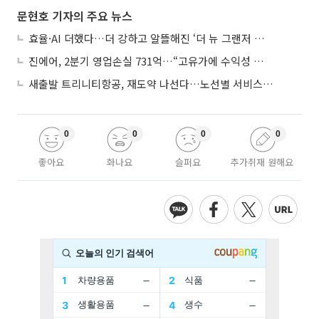
문현호 기자의 주요 뉴스
효율·AI 더했다…더 강하고 알뜰해진 ‘더 뉴 그랜저 하이브리드’
진에어, 2분기 영업손실 731억…“고유가에 수익성 악화”
새출발 트리니티항공, 재도약 나선다…노선별 서비스 차별화
0
0
0
0
좋아요
화나요
슬퍼요
추가취재 원해요