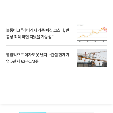
블룸버그 “레버리지 거품 빠진 코스피, 변
동성 최악 국면 지났을 가능성”
영업익으로 이자도 못 낸다…건설 한계기
업 5년 새 62→173곳