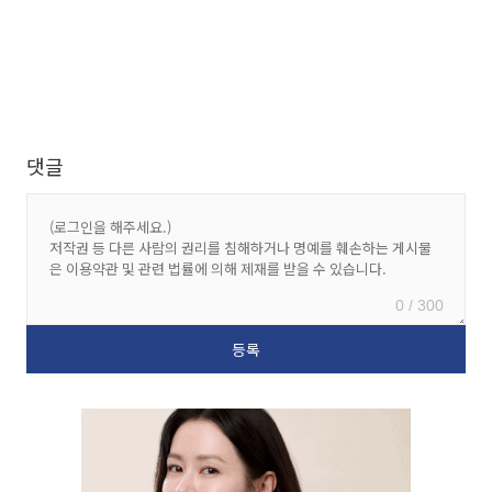
댓글
0 / 300