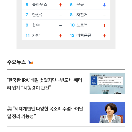
주요뉴스
‘한국판 IRA’ 베일 벗었지만…반도체·배터
리 업계 “시행령이 관건”
與 “세제개편안 다양한 목소리 수렴…이달
말 정리 가능성”