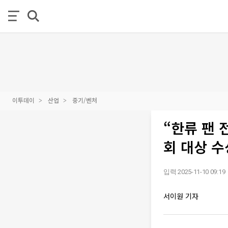
이투데이
산업
중기/벤처
“한류 팬
회 대상 수
입력 2025-11-10 09:19
서이원 기자