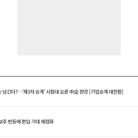
 남긴다?…‘제3자 승계’ 시험대 오른 中企 현장 [기업승계 대전환]
후보주 반등에 편입 기대 재점화