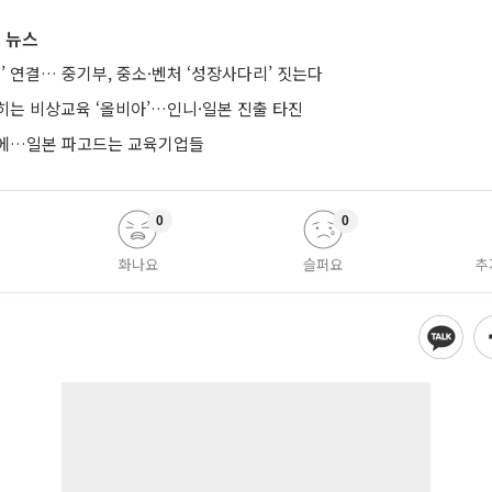
 뉴스
’ 연결… 중기부, 중소·벤처 ‘성장사다리’ 짓는다
히는 비상교육 ‘올비아’…인니·일본 진출 타진
요에…일본 파고드는 교육기업들
0
0
화나요
슬퍼요
추