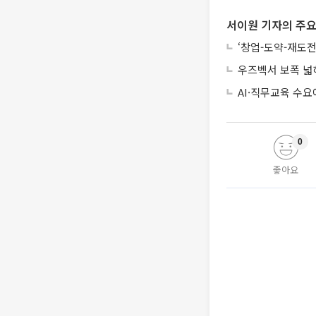
서이원 기자의 주요
‘창업-도약-재도전
우즈벡서 보폭 넓
AI·직무교육 수
0
좋아요