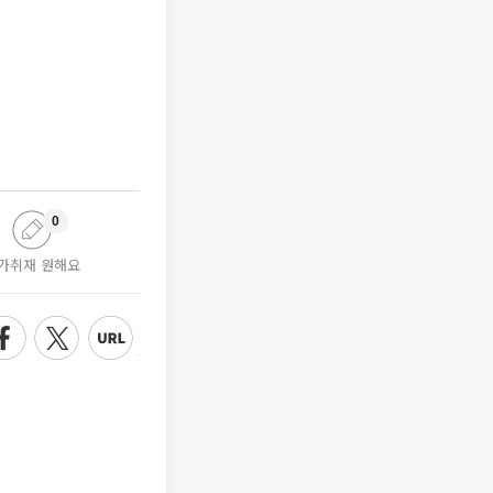
0
가취재 원해요