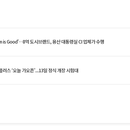
an is Good'…8억 도시브랜드, 용산 대통령실 CI 업체가 수행
플러스 ‘오늘 가오픈’...13일 정식 개장 시험대