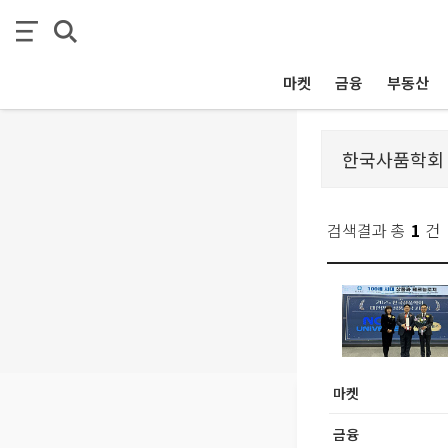
마켓
금융
부동산
검색결과 총
1
건
마켓
금융