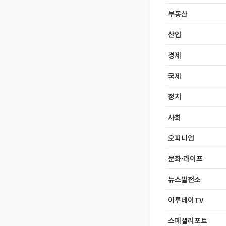
부동산
산업
경제
국제
정치
사회
오피니언
문화·라이프
뉴스발전소
이투데이TV
스페셜리포트