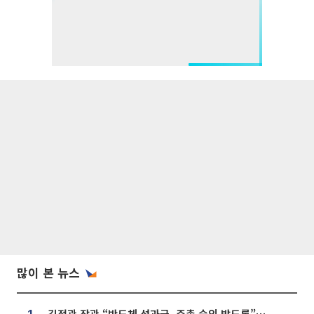
많이 본 뉴스
김정관 장관 “반도체 성과급, 주총 승인 받도록”…상법·자본시장법 개정 시사