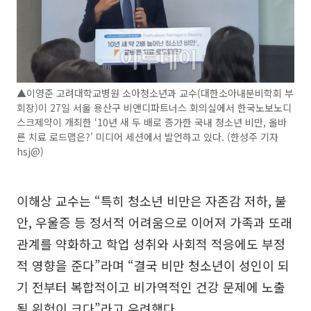
▲이영준 고려대학교병원 소아청소년과 교수(대한소아내분비학회 부
회장)이 27일 서울 용산구 비앤디파트너스 회의실에서 한국노보노디
스크제약이 개최한 ‘10년 새 두 배로 증가한 국내 청소년 비만, 올바
른 치료 로드맵은?’ 미디어 세션에서 발언하고 있다. (한성주 기자
hsj@)
이해상 교수는 “특히 청소년 비만은 자존감 저하, 불
안, 우울증 등 정서적 어려움으로 이어져 가족과 또래
관계를 약화하고 학업 성취와 사회적 적응에도 부정
적 영향을 준다”라며 “결국 비만 청소년이 성인이 되
기 전부터 복합적이고 비가역적인 건강 문제에 노출
될 위험이 크다”라고 우려했다.