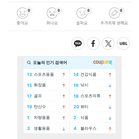
0
0
0
0
좋아요
화나요
슬퍼요
추가취재 원해요