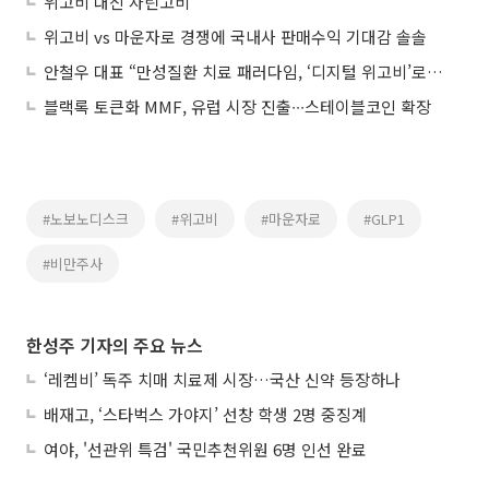
위고비 대신 자린고비
위고비 vs 마운자로 경쟁에 국내사 판매수익 기대감 솔솔
안철우 대표 “만성질환 치료 패러다임, ‘디지털 위고비’로 바꾸겠다”
블랙록 토큰화 MMF, 유럽 시장 진출∙∙∙스테이블코인 확장
#노보노디스크
#위고비
#마운자로
#GLP1
#비만주사
한성주 기자의 주요 뉴스
‘레켐비’ 독주 치매 치료제 시장…국산 신약 등장하나
배재고, ‘스타벅스 가야지’ 선창 학생 2명 중징계
여야, '선관위 특검' 국민추천위원 6명 인선 완료