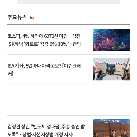
주요뉴스
코스피, 4% 하락에 6270선 마감…삼전
·SK하닉 '와르르' 각각 6%·10%대 급락
ISA 계좌, 5년마다 깨라고요? [이슈크래
커]
김정관 장관 “반도체 성과급, 주총 승인 받
도록”…상법·자본시장법 개정 시사