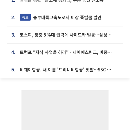
1.
중부내륙고속도로서 미상 폭발물 발견
속보
2.
코스피, 장중 5%대 급락에 사이드카 발동…삼성·SK 동반 폭락
3.
트럼프 “자석 사업을 하라”…제이에스링크, 비중국 영구자석 공급망 구축 속도
4.
티웨이항공, 새 이름 '트리니티항공' 첫발…SSC 전략 본격화
5.