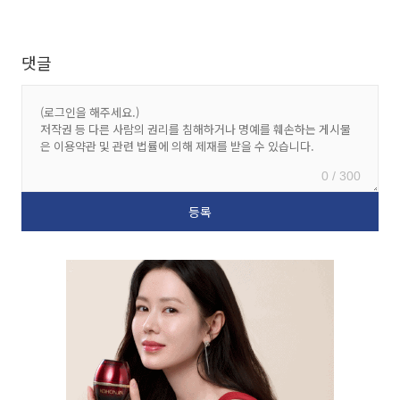
댓글
0 / 300