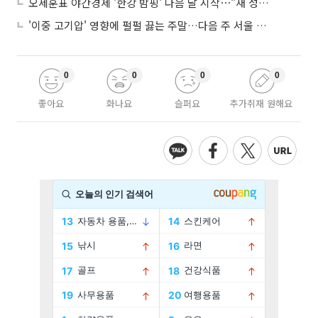
오세훈표 야간경제 '한강 밤핑' 다음 달 시작⋯"새 성장동력 만들 것"
'이중 고기압' 영향에 펄펄 끓는 주말…다음 주 서울 포함 서쪽이 더 덥다
0
0
0
0
좋아요
화나요
슬퍼요
추가취재 원해요