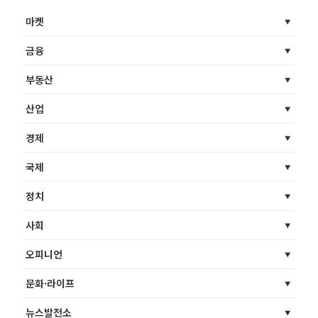
마켓
금융
부동산
산업
경제
국제
정치
사회
오피니언
문화·라이프
뉴스발전소