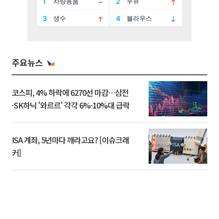
주요뉴스
코스피, 4% 하락에 6270선 마감…삼전
·SK하닉 '와르르' 각각 6%·10%대 급락
ISA 계좌, 5년마다 깨라고요? [이슈크래
커]