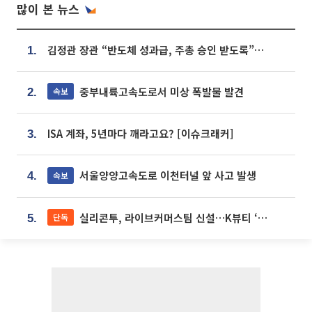
많이 본 뉴스
김정관 장관 “반도체 성과급, 주총 승인 받도록”…상법·자본시장법 개정 시사
1.
중부내륙고속도로서 미상 폭발물 발견
속보
2.
ISA 계좌, 5년마다 깨라고요? [이슈크래커]
3.
서울양양고속도로 이천터널 앞 사고 발생
속보
4.
실리콘투, 라이브커머스팀 신설…K뷰티 ‘글로벌 판매망’ 확대[K뷰티 라방戰]
단독
5.