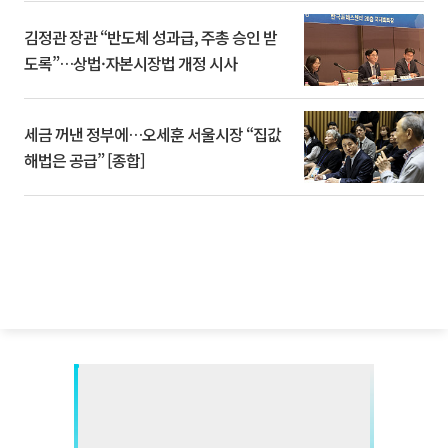
김정관 장관 “반도체 성과급, 주총 승인 받
도록”…상법·자본시장법 개정 시사
세금 꺼낸 정부에…오세훈 서울시장 “집값
해법은 공급” [종합]