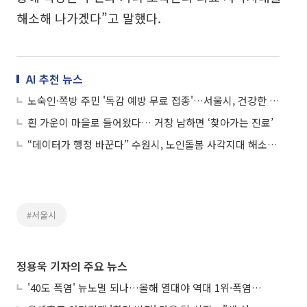
해소해 나가겠다”고 말했다.
AI 추천 뉴스
노숙인·쪽방 주민 '독감 예방 무료 접종'…서울시, 건강한 겨울 동행 이어간다
흰 가운이 마을로 들어왔다… 거창 남하면 ‘찾아가는 진료’
“데이터가 행정 바꾼다” 수원시, 노인돌봄 사각지대 해소 성과
#서울시
정용욱 기자의 주요 뉴스
'40도 폭염' 뉴노멀 되나…올해 열대야 역대 1위·폭염일수 평년 3배 넘어