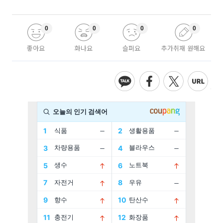
0
0
0
0
좋아요
화나요
슬퍼요
추가취재 원해요