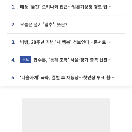
태풍 '돌핀' 오키나와 접근…일본기상청 경로 업데이트
1.
오늘은 절기 '입추', 뜻은?
2.
빅뱅, 20주년 기념 '새 뱅봉' 선보인다⋯콘서트 앞두고 팝업 개최
3.
합수본, '통계 조작' 서울·경기·충북 선관위 등 추가 압수수색
속보
4.
‘나솔사계’ 국화, 결별 후 재등장⋯첫인상 투표 휩쓸고 ‘인기녀’ 등극
5.