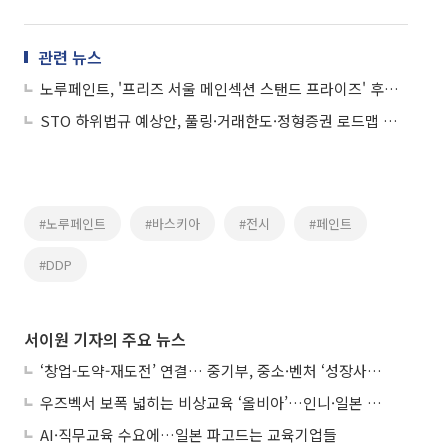
관련 뉴스
노루페인트, '프리즈 서울 메인섹션 스탠드 프라이즈' 후원사 참여…"예술적 가치 확산"
STO 하위법규 예상안, 풀링·거래한도·정형증권 로드맵 제시
#노루페인트
#바스키아
#전시
#페인트
#DDP
서이원 기자의 주요 뉴스
‘창업-도약-재도전’ 연결… 중기부, 중소·벤처 ‘성장사다리’ 짓는다
우즈벡서 보폭 넓히는 비상교육 ‘올비아’…인니·일본 진출 타진
AI·직무교육 수요에…일본 파고드는 교육기업들