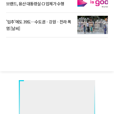
브랜드, 용산 대통령실 CI 업체가 수행
'입추'에도 39도⋯수도권ㆍ강원ㆍ전라 폭
염 [날씨]