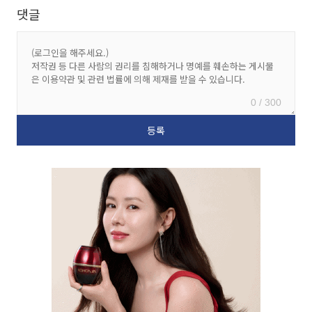
댓글
0 / 300