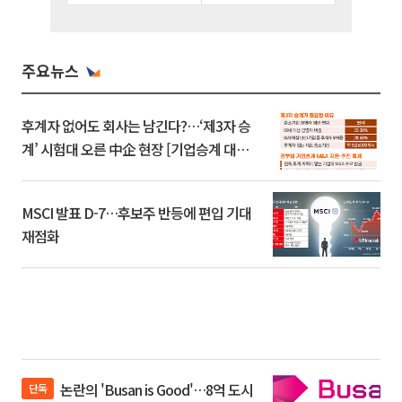
주요뉴스
후계자 없어도 회사는 남긴다?…‘제3자 승
계’ 시험대 오른 中企 현장 [기업승계 대전
환]
MSCI 발표 D-7…후보주 반등에 편입 기대
재점화
논란의 'Busan is Good'…8억 도시
단독