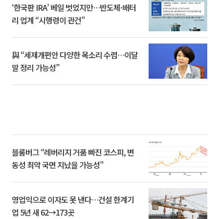
‘한국판 IRA’ 베일 벗었지만…반도체·배터
리 업계 “시행령이 관건”
與 “세제개편안 다양한 목소리 수렴…이달
말 정리 가능성”
블룸버그 “레버리지 거품 빠진 코스피, 변
동성 최악 국면 지났을 가능성”
영업익으로 이자도 못 낸다…건설 한계기
업 5년 새 62→173곳