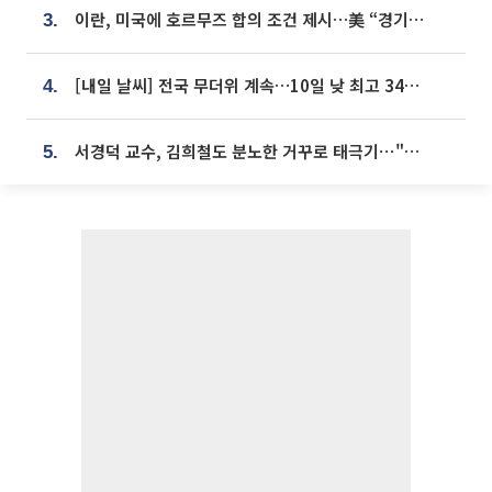
이란, 미국에 호르무즈 합의 조건 제시…美 “경기 아직 안 끝나” [종합]
3.
[내일 날씨] 전국 무더위 계속…10일 낮 최고 34도 육박
4.
서경덕 교수, 김희철도 분노한 거꾸로 태극기⋯"엉터리는 아냐, 아쉬울 뿐"
5.