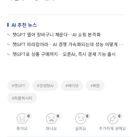
AI 추천 뉴스
챗GPT 열어 장바구니 채운다…AI 쇼핑 본격화
챗GPT 따라잡아라…AI 경쟁 가속화되는데 성능 어떻게 알까
챗GPT로 상품 구매까지…오픈AI, 즉시 결제 기능 출시
#챗GPT
#생성형AI
#에이닷
#뤼튼
#퍼플렉시티
0
0
0
0
좋아요
화나요
슬퍼요
추가취재 원해요