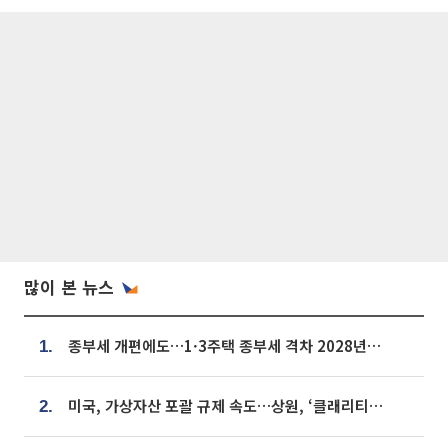
많이 본 뉴스
종부세 개편에도…1·3주택 종부세 격차 2028년부터 확대
1.
미국, 가상자산 포괄 규제 속도…상원, ‘클래리티법’ 9월 절차투표 추진
2.