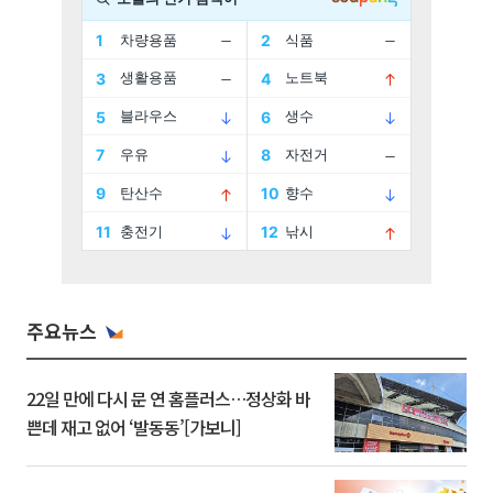
주요뉴스
22일 만에 다시 문 연 홈플러스…정상화 바
쁜데 재고 없어 ‘발동동’[가보니]