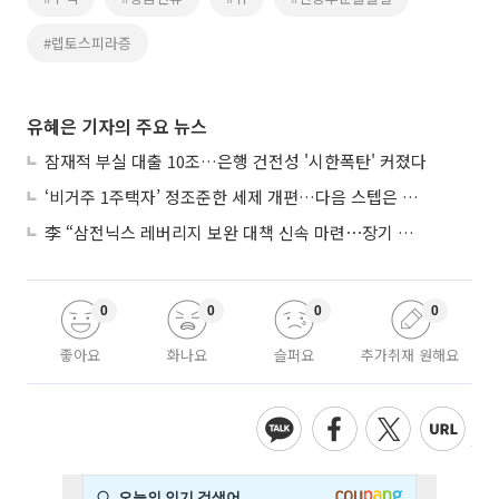
#렙토스피라증
유혜은 기자의 주요 뉴스
잠재적 부실 대출 10조…은행 건전성 '시한폭탄' 커졌다
‘비거주 1주택자’ 정조준한 세제 개편…다음 스텝은 금융 대책
李 “삼전닉스 레버리지 보완 대책 신속 마련⋯장기 채무 과감히 탕감”
0
0
0
0
좋아요
화나요
슬퍼요
추가취재 원해요