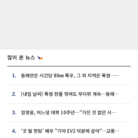
많이 본 뉴스
동해안은 시간당 80㎜ 폭우, 그 외 지역은 폭염…‘극과 극 날씨’
1.
[내일 날씨] 폭염 한풀 꺾여도 무더위 계속⋯동해안 이틀 연속 비
2.
임영웅, 어느덧 데뷔 10주년⋯"가진 것 없던 시절, 내 앞엔 20명의 팬뿐"
3.
'굿 윌 헌팅' 배우 "기아 EV2 덕분에 살아"…교통사고 후 안전성 극찬
4.