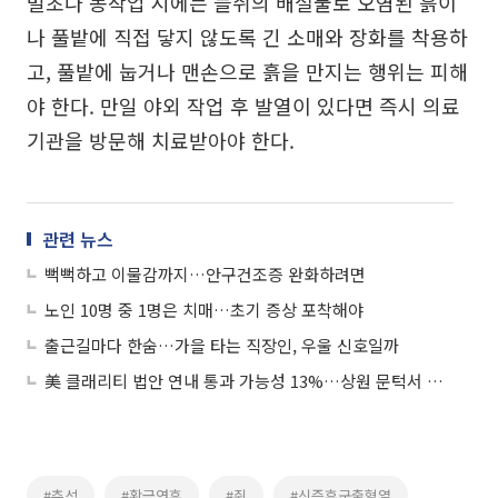
벌초나 농작업 시에는 들쥐의 배설물로 오염된 흙이
나 풀밭에 직접 닿지 않도록 긴 소매와 장화를 착용하
고, 풀밭에 눕거나 맨손으로 흙을 만지는 행위는 피해
야 한다. 만일 야외 작업 후 발열이 있다면 즉시 의료
기관을 방문해 치료받아야 한다.
관련 뉴스
뻑뻑하고 이물감까지…안구건조증 완화하려면
노인 10명 중 1명은 치매…초기 증상 포착해야
출근길마다 한숨…가을 타는 직장인, 우울 신호일까
美 클래리티 법안 연내 통과 가능성 13%…상원 문턱서 제동
#추석
#황금연휴
#쥐
#신증후군출혈열