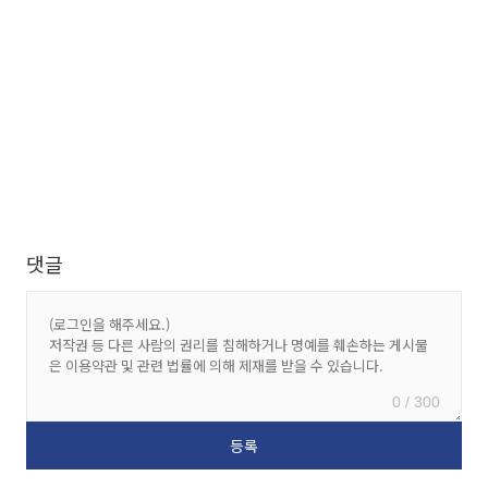
댓글
0 / 300