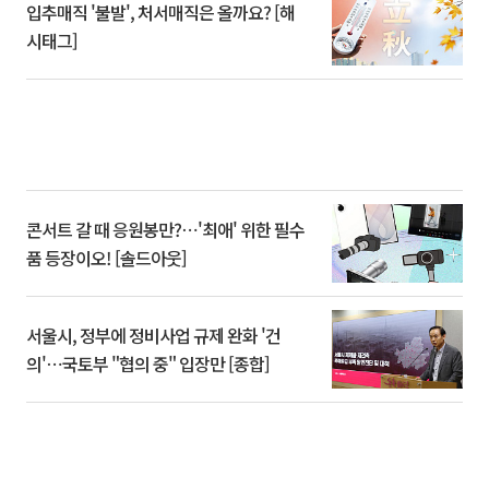
입추매직 '불발', 처서매직은 올까요? [해
시태그]
콘서트 갈 때 응원봉만?⋯'최애' 위한 필수
품 등장이오! [솔드아웃]
서울시, 정부에 정비사업 규제 완화 '건
의'⋯국토부 "협의 중" 입장만 [종합]