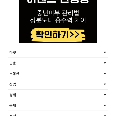
마켓
금융
부동산
산업
경제
국제