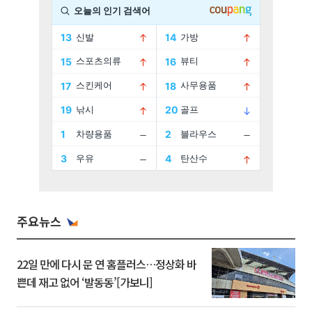
주요뉴스
22일 만에 다시 문 연 홈플러스…정상화 바
쁜데 재고 없어 ‘발동동’[가보니]