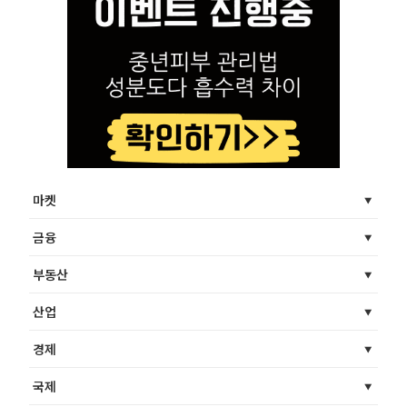
마켓
금융
부동산
산업
경제
국제