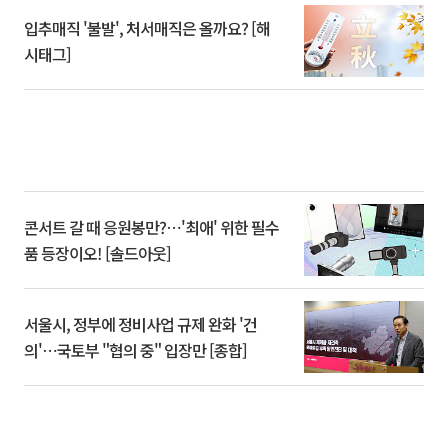
입추매직 '불발', 처서매직은 올까요? [해
시태그]
콘서트 갈 때 응원봉만?⋯'최애' 위한 필수
품 등장이오! [솔드아웃]
서울시, 정부에 정비사업 규제 완화 '건
의'⋯국토부 "협의 중" 입장만 [종합]