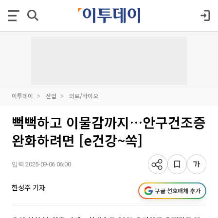
이투데이
산업
의료/바이오
뻑뻑하고 이물감까지…안구건조증
완화하려면 [e건강~쏙]
입력 2025-09-06 06:00
한성주 기자
구글 선호매체 추가