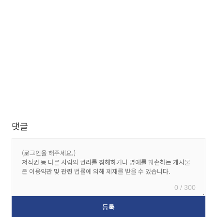
댓글
0 / 300