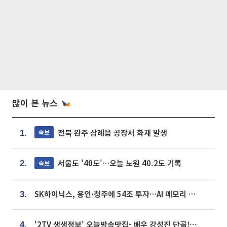
많이 본 뉴스
전북 완주 삼례읍 공장서 화재 발생
속보
1.
서울도 '40도'…오늘 노원 40.2도 기록
속보
2.
SK하이닉스, 용인·청주에 54조 투자…AI 메모리 생산기지 키운다
3.
'2TV 생생정보' 오늘방송맛집- 배우 강성진 단골! 쌀국수ㆍ푸팟퐁 커리 맛집 '블○○○'
4.