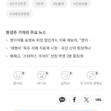
#안구건조증
#안과
#눈물샘
#인공눈물
#고대안암병원
한성주 기자의 주요 뉴스
한미약품 송영숙 회장 법인카드 의혹 제보자, “한미 잘 되기 바라는 마음”
‘레켐비’ 독주 치매 치료제 시장…국산 신약 등장하나
배재고, ‘스타벅스 가야지’ 선창 학생 2명 중징계
0
0
0
0
좋아요
화나요
슬퍼요
추가취재 원해요