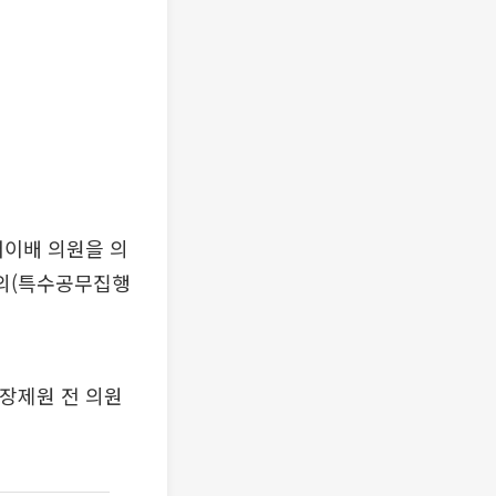
채이배 의원을 의
혐의(특수공무집행
 장제원 전 의원