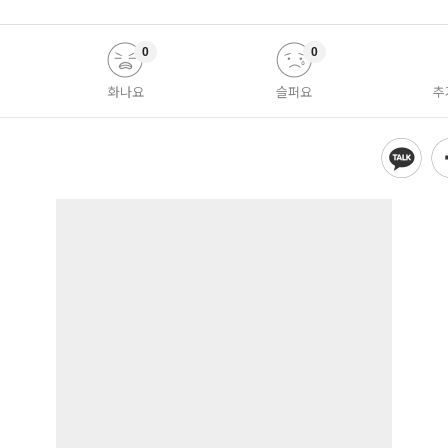
0
0
화나요
슬퍼요
추