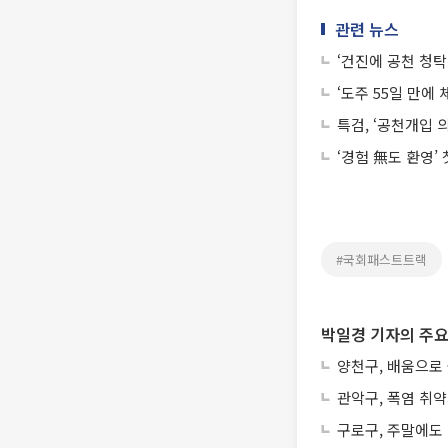
관련 뉴스
‘건진에 공천 청탁
‘도주 55일 만에
특검, ‘공천개입 
‘경험 無도 환영’
#국회패스트트랙
박일경 기자의 주요
양천구, 배움으로
관악구, 폭염 취
구로구, 주말에도