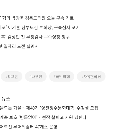
’ 혐의 박창욱 경북도의원 오늘 구속 기로
 체포’ 이기훈 삼부토건 부회장, 구속심사 포기
의혹’ 김상민 전 부장검사 구속영장 청구
 첫 일자리 도전 설명서
#황교안
#나경원
#국민의힘
#자유한국당
 뉴스
 물드는 가을…제40기 ‘양천장수문화대학’ 수강생 모집
약계층 보호 ‘빈틈없이’…현장 살피고 지원 넓힌다
 어르신 무더위쉼터 47개소 운영