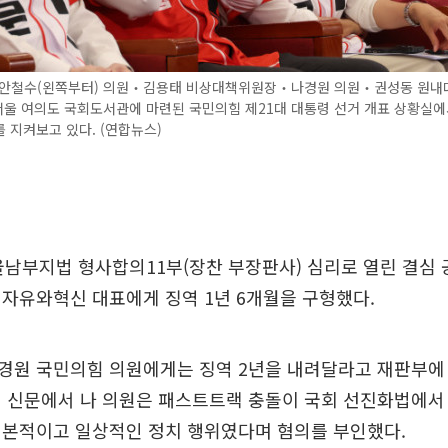
 안철수(왼쪽부터) 의원‧김용태 비상대책위원장‧나경원 의원‧권성동 원내대
 서울 여의도 국회도서관에 마련된 국민의힘 제21대 대통령 선거 개표 상황실에
 지켜보고 있다. (연합뉴스)
울남부지법 형사합의11부(장찬 부장판사) 심리로 열린 결심 
자유와혁신 대표에게 징역 1년 6개월을 구형했다.
경원 국민의힘 의원에게는 징역 2년을 내려달라고 재판부에 
인 신문에서 나 의원은 패스트트랙 충돌이 국회 선진화법에서
기본적이고 일상적인 정치 행위였다며 혐의를 부인했다.