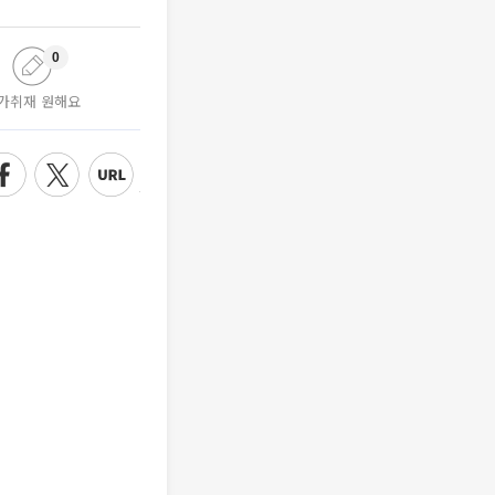
0
가취재 원해요