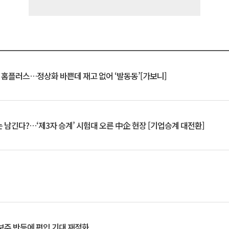
연 홈플러스…정상화 바쁜데 재고 없어 ‘발동동’[가보니]
 남긴다?…‘제3자 승계’ 시험대 오른 中企 현장 [기업승계 대전환]
후보주 반등에 편입 기대 재점화