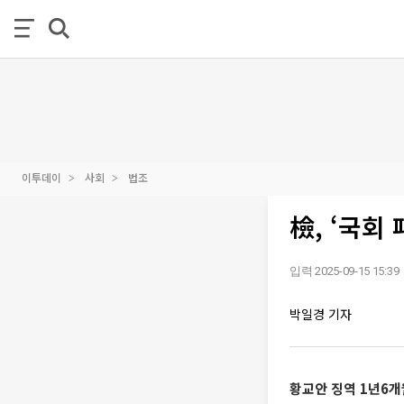
이투데이
사회
법조
檢, ‘국회
입력 2025-09-15 15:39
박일경 기자
황교안 징역 1년6개