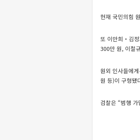
현재 국민의힘 원
또 이만희‧김정재
300만 원, 이
원외 인사들에게는
원 등)이 구형됐
검찰은 “범행 가