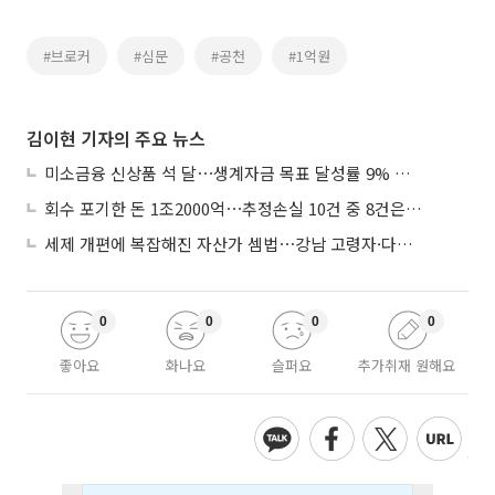
#브로커
#심문
#공천
#1억원
김이현 기자의 주요 뉴스
미소금융 신상품 석 달⋯생계자금 목표 달성률 9% 그쳐
회수 포기한 돈 1조2000억⋯추정손실 10건 중 8건은 기업대출
세제 개편에 복잡해진 자산가 셈법⋯강남 고령자·다주택자 ‘자산재편 고심’
0
0
0
0
좋아요
화나요
슬퍼요
추가취재 원해요