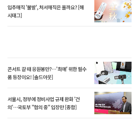
입추매직 '불발', 처서매직은 올까요? [해
시태그]
콘서트 갈 때 응원봉만?⋯'최애' 위한 필수
품 등장이오! [솔드아웃]
서울시, 정부에 정비사업 규제 완화 '건
의'⋯국토부 "협의 중" 입장만 [종합]