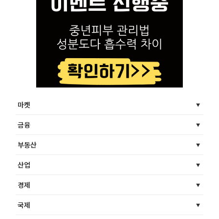
마켓
금융
부동산
산업
경제
국제