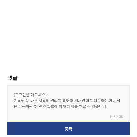
댓글
0 / 300