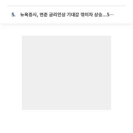
뉴욕증시, 연준 금리인상 기대감 꺾이자 상승...S&P500 사상 최고치 [종합]
5.