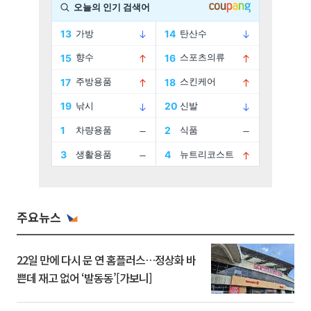
주요뉴스
22일 만에 다시 문 연 홈플러스…정상화 바
쁜데 재고 없어 ‘발동동’[가보니]