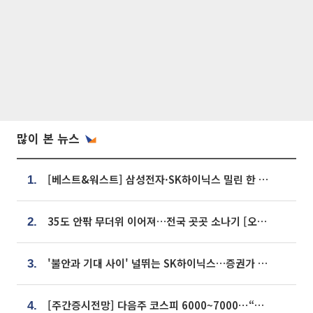
많이 본 뉴스
[베스트&워스트] 삼성전자·SK하이닉스 밀린 한 주…상상인증권은 85% 급등
1.
35도 안팎 무더위 이어져…전국 곳곳 소나기 [오늘 날씨]
2.
'불안과 기대 사이' 널뛰는 SK하이닉스…증권가 "HBM4·LTA 기반 펀터멘털 견고"
3.
[주간증시전망] 다음주 코스피 6000~7000⋯“外人 수급은 정책이 변수”
4.