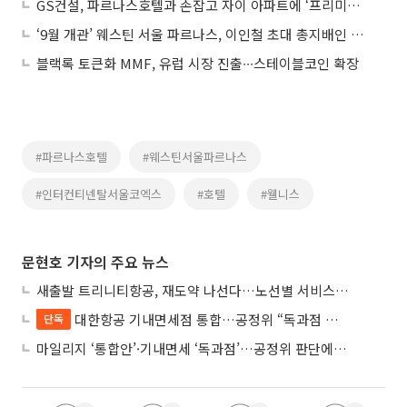
GS건설, 파르나스호텔과 손잡고 자이 아파트에 ‘프리미엄 커뮤니티’ 만든다
‘9월 개관’ 웨스틴 서울 파르나스, 이인철 초대 총지배인 선임
블랙록 토큰화 MMF, 유럽 시장 진출∙∙∙스테이블코인 확장
#파르나스호텔
#웨스틴서울파르나스
#인터컨티넨탈서울코엑스
#호텔
#웰니스
문현호 기자의 주요 뉴스
새출발 트리니티항공, 재도약 나선다…노선별 서비스 차별화
대한항공 기내면세점 통합…공정위 “독과점 여부 따진다”
단독
마일리지 ‘통합안’·기내면세 ‘독과점’…공정위 판단에 쏠린 눈