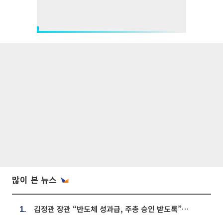
많이 본 뉴스
김정관 장관 “반도체 성과급, 주총 승인 받도록”…상법·자본시장법 개정 시사
1.