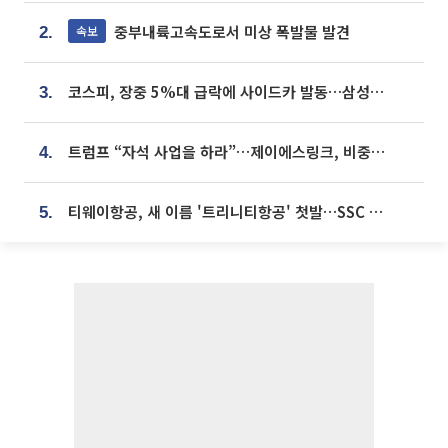
중부내륙고속도로서 미상 폭발물 발견
속보
2.
코스피, 장중 5%대 급락에 사이드카 발동…삼성·SK 동반 폭락
3.
트럼프 “자석 사업을 하라”…제이에스링크, 비중국 영구자석 공급망 구축 속도
4.
티웨이항공, 새 이름 '트리니티항공' 첫발…SSC 전략 본격화
5.