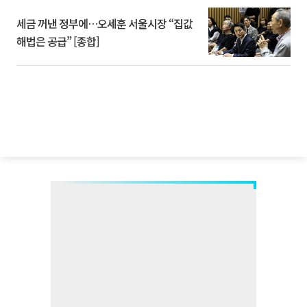
세금 꺼낸 정부에…오세훈 서울시장 “집값
해법은 공급” [종합]