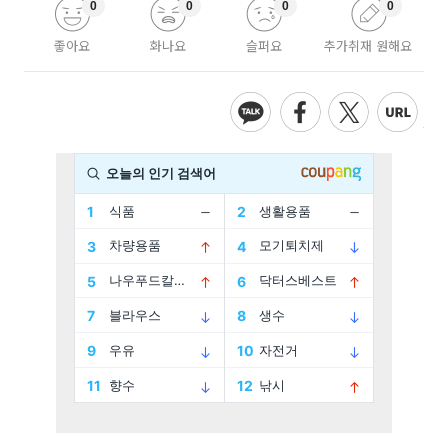
0
0
0
0
좋아요
화나요
슬퍼요
추가취재 원해요