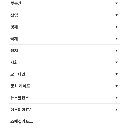
부동산
산업
경제
국제
정치
사회
오피니언
문화·라이프
뉴스발전소
이투데이TV
스페셜리포트