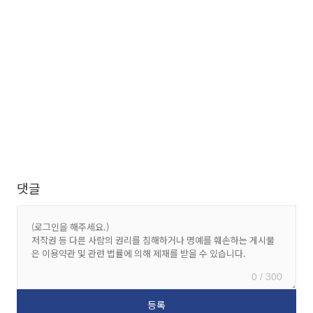
댓글
0 / 300