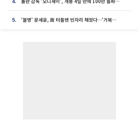
놀란 감독 '오디세이', 개봉 4일 만에 100만 돌파⋯'왕사남' 보다 빠르다
4.
'불명' 문세윤, 故 터틀맨 빈자리 채웠다…'거북이' 눈물의 최종 우승
5.