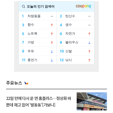
주요뉴스
22일 만에 다시 문 연 홈플러스…정상화 바
쁜데 재고 없어 ‘발동동’[가보니]