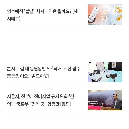
입추매직 '불발', 처서매직은 올까요? [해
시태그]
콘서트 갈 때 응원봉만?⋯'최애' 위한 필수
품 등장이오! [솔드아웃]
서울시, 정부에 정비사업 규제 완화 '건
의'⋯국토부 "협의 중" 입장만 [종합]