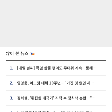
많이 본 뉴스
[내일 날씨] 폭염 한풀 꺾여도 무더위 계속⋯동해안 이틀 연속 비
1.
임영웅, 어느덧 데뷔 10주년⋯"가진 것 없던 시절, 내 앞엔 20명의 팬뿐"
2.
김희철, '뒤집힌 태극기' 지적 후 정치색 논란…"좌우 떠나 우리나라 국기"
3.