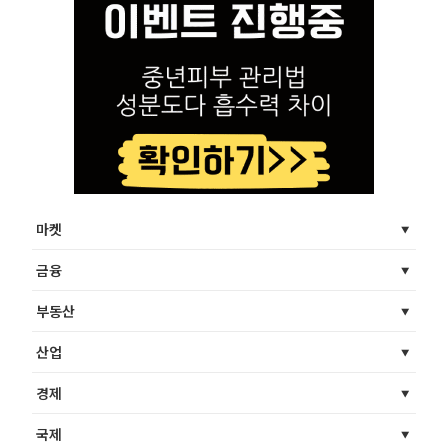
마켓
금융
부동산
산업
경제
국제