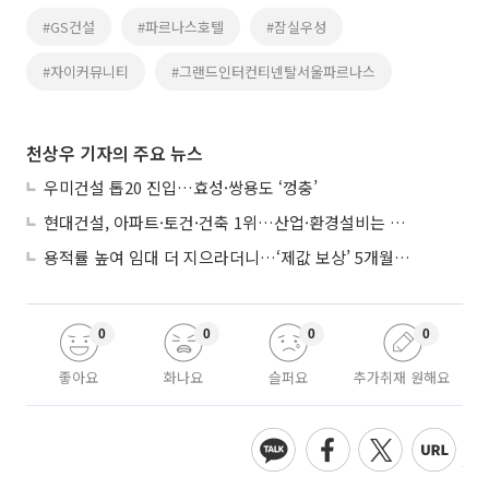
#GS건설
#파르나스호텔
#잠실우성
#자이커뮤니티
#그랜드인터컨티넨탈서울파르나스
천상우 기자의 주요 뉴스
우미건설 톱20 진입…효성·쌍용도 ‘껑충’
현대건설, 아파트·토건·건축 1위…산업·환경설비는 삼성E&A
용적률 높여 임대 더 지으라더니…‘제값 보상’ 5개월째 국회에 발목
0
0
0
0
좋아요
화나요
슬퍼요
추가취재 원해요