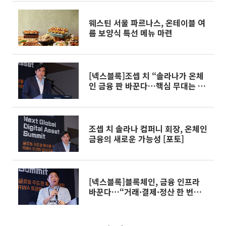
웨스틴 서울 파르나스, 온테이블 여
름 보양식 특선 메뉴 마련
[넥스블록]조셉 치 “솔라나가 온체
인 금융 판 바꾼다…핵심 무대는 아
시아” [디지털에셋 서밋 2026]
조셉 치 솔라나 컴퍼니 회장, 온체인
금융의 새로운 가능성 [포토]
[넥스블록]블록체인, 금융 인프라
바꾼다…“거래·결제·정산 한 번
에” [디지털에셋 서밋 2026]