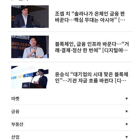
조셉 치 “솔라나가 온체인 금융 판
바꾼다…핵심 무대는 아시아” [디지
털에셋 서밋 2026]
블록체인, 금융 인프라 바꾼다…“거
래·결제·정산 한 번에” [디지털에
셋 서밋 2026]
윤승식 “대기업의 시대 맞은 블록체
인”…기관 자금 흐름 바뀐다 [디지
털에셋 서밋 2026]
마켓
금융
부동산
산업