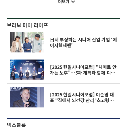
더보기
브라보 마이 라이프
日서 부상하는 시니어 산업 기업 ‘에
이지웰재팬’
[2025 한일시니어포럼] "치매로 안
가는 노후"…5차 계획과 함께 디지
털 인지케어 뜬다
[2025 한일시니어포럼] 이준영 대
표 “집에서 뇌건강 관리 ‘초고령사
회형 인지케어’ 본격화”
넥스블록