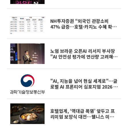
NH투자증권 “외국인 관광소비
47% 급증…호텔·카지노 수혜 확
대”
노엄 브라운 오픈AI 리서치 부사장
"AI 안전성 평가에 연산량 고려해
야"
"AI, 지능을 넘어 현실 세계로"…글
로벌 AI 프론티어 심포지엄 2026 개
최
호텔업계, ‘역대급 폭염’ 앞두고 프
리미엄 보양식 대전…웰니스 미식으
로 고객몰이