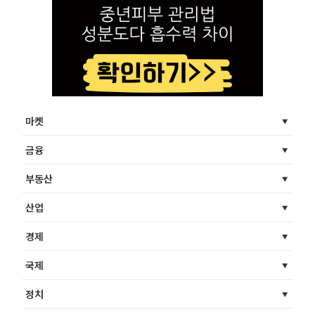
마켓
금융
부동산
산업
경제
국제
정치