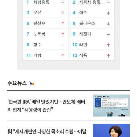
주요뉴스
‘한국판 IRA’ 베일 벗었지만…반도체·배터
리 업계 “시행령이 관건”
與 “세제개편안 다양한 목소리 수렴…이달