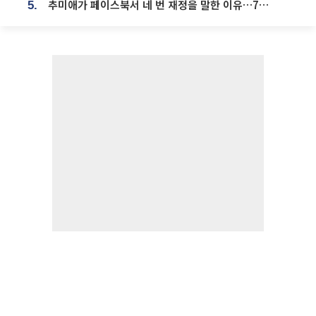
추미애가 페이스북서 네 번 재정을 말한 이유…7700억 추경 열쇠는 도의회에
5.