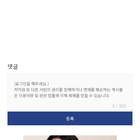
댓글
0 / 300