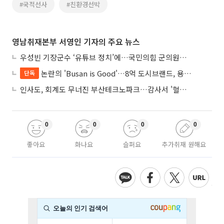
#국적선사
#친환경선박
영남취재본부 서영인 기자의 주요 뉴스
우성빈 기장군수 ‘유튜브 정치’에…국민의힘 군의원들 집단 반발
논란의 'Busan is Good'…8억 도시브랜드, 용산 대통령실 CI 업체가 수행
단독
인사도, 회계도 무너진 부산테크노파크…감사서 '혈세 유용·인사 뒤집기' 적발
0
0
0
0
좋아요
화나요
슬퍼요
추가취재 원해요