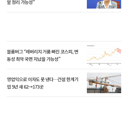
말 정리 가능성”
블룸버그 “레버리지 거품 빠진 코스피, 변
동성 최악 국면 지났을 가능성”
영업익으로 이자도 못 낸다…건설 한계기
업 5년 새 62→173곳