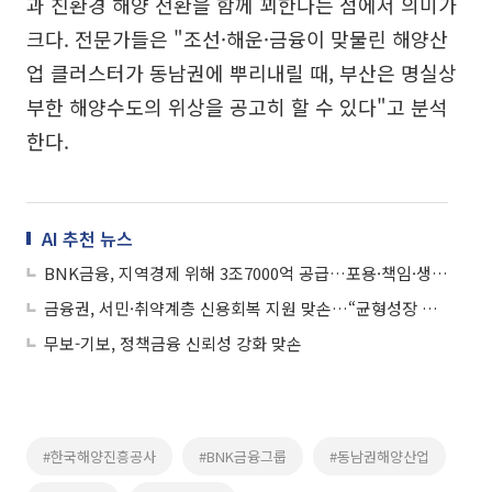
과 친환경 해양 전환을 함께 꾀한다는 점에서 의미가
크다. 전문가들은 "조선·해운·금융이 맞물린 해양산
업 클러스터가 동남권에 뿌리내릴 때, 부산은 명실상
부한 해양수도의 위상을 공고히 할 수 있다"고 분석
한다.
AI 추천 뉴스
BNK금융, 지역경제 위해 3조7000억 공급…포용·책임·생산적 금융 총력
금융권, 서민·취약계층 신용회복 지원 맞손…“균형성장 뒷받침”
무보-기보, 정책금융 신뢰성 강화 맞손
#한국해양진흥공사
#BNK금융그룹
#동남권해양산업