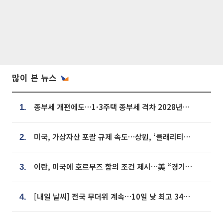
많이 본 뉴스
종부세 개편에도…1·3주택 종부세 격차 2028년부터 확대
1.
미국, 가상자산 포괄 규제 속도…상원, ‘클래리티법’ 9월 절차투표 추진
2.
이란, 미국에 호르무즈 합의 조건 제시…美 “경기 아직 안 끝나” [종합]
3.
[내일 날씨] 전국 무더위 계속…10일 낮 최고 34도 육박
4.