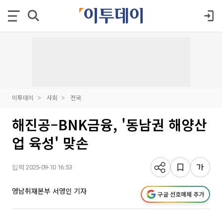
이투데이
사회
전국
해진공–BNK금융, '동남권 해양산
업 육성' 맞손
입력 2025-09-10 16:53
영남취재본부 서영인 기자
구글 선호매체 추가