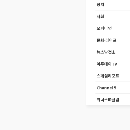
정치
사회
오피니언
문화·라이프
뉴스발전소
이투데이TV
스페셜리포트
Channel 5
위너스IR클럽