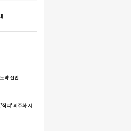
대
브 도약 선언
'직괴' 외주화 시