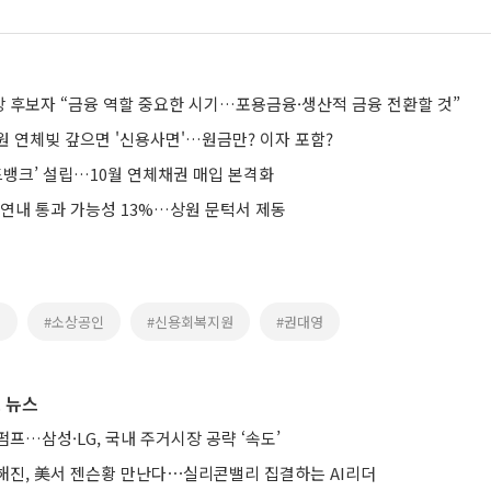
 후보자 “금융 역할 중요한 시기…포용금융·생산적 금융 전환할 것”
원 연체빚 갚으면 '신용사면'…원금만? 이자 포함?
드뱅크’ 설립…10월 연체채권 매입 본격화
 연내 통과 가능성 13%…상원 문턱서 제동
체
#소상공인
#신용회복지원
#권대영
 뉴스
프…삼성·LG, 국내 주거시장 공략 ‘속도’
해진, 美서 젠슨황 만난다⋯실리콘밸리 집결하는 AI리더