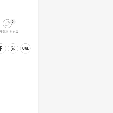
0
가취재 원해요