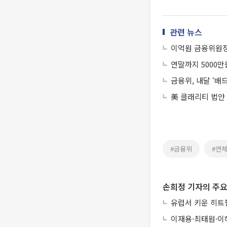
관련 뉴스
이억원 금융위원장
연말까지 5000만
금융위, 내달 ‘배
美 클래리티 법안
#금융위
#연
손희정 기자의 주요
유럽서 키운 히트펌
이재용·최태원·이