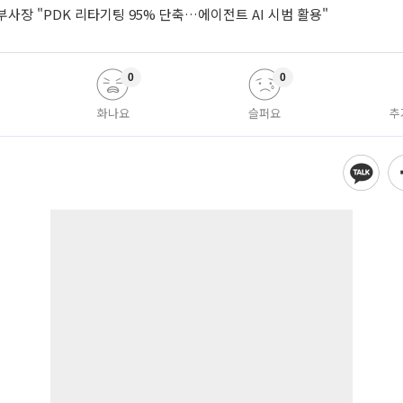
사장 "PDK 리타기팅 95% 단축…에이전트 AI 시범 활용"
0
0
화나요
슬퍼요
추