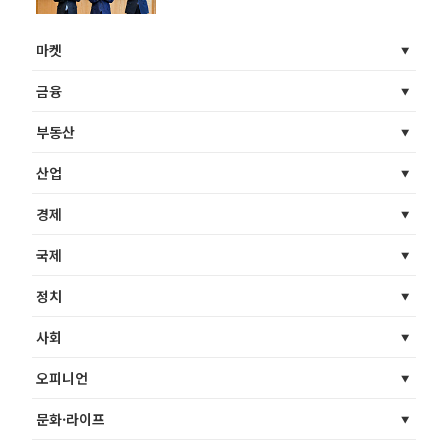
마켓
금융
부동산
산업
경제
국제
정치
사회
오피니언
문화·라이프