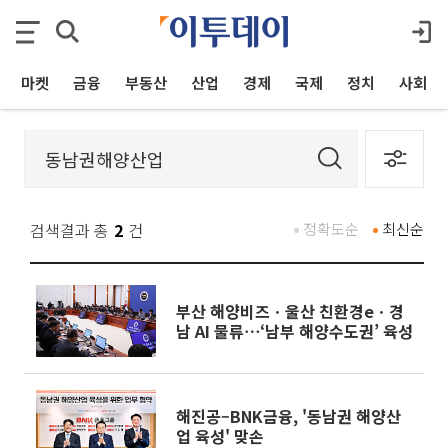
마켓
금융
부동산
산업
경제
국제
정치
사회
검색결과 총
2
건
정확도순
최신순
부산 해양비즈ㆍ울산 친환경eㆍ경
남 AI 물류⋯‘남부 해양수도권’ 육성
해진공–BNK금융, '동남권 해양산
업 육성' 맞손