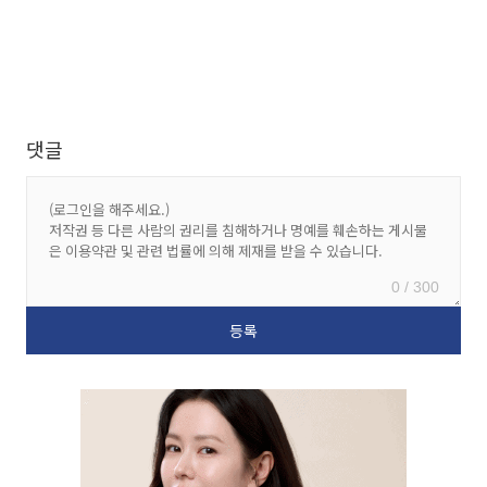
댓글
0 / 300