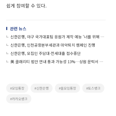
쉽게 참여할 수 있다.
관련 뉴스
신한은행, 야구 국가대표팀 응원가 제작 예능 ‘너를 위해 부른다’ 예고편 공개
신한은행, 인천공항본부세관과 마약퇴치 캠페인 진행
신한은행, 모집인 주담대·전세대출 접수중단
美 클래리티 법안 연내 통과 가능성 13%…상원 문턱서 제동
#모임통장
#신한은행
#쏠모임통장
#토스뱅크
#카카오뱅크