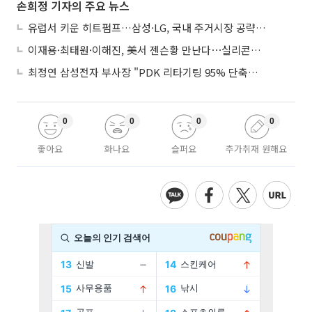
손희정 기자의 주요 뉴스
유럽서 키운 히트펌프…삼성·LG, 국내 주거시장 공략 ‘속도’
이재용·최태원·이해진, 美서 젠슨황 만난다⋯실리콘밸리 집결하는 AI리더
최정연 삼성전자 부사장 "PDK 리타기팅 95% 단축…에이전트 AI 시범 활용"
0
0
0
0
좋아요
화나요
슬퍼요
추가취재 원해요