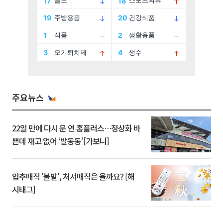
주요뉴스
22일 만에 다시 문 연 홈플러스…정상화 바
쁜데 재고 없어 ‘발동동’[가보니]
입추매직 '불발', 처서매직은 올까요? [해
시태그]