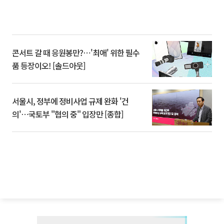
콘서트 갈 때 응원봉만?⋯'최애' 위한 필수
품 등장이오! [솔드아웃]
서울시, 정부에 정비사업 규제 완화 '건
의'⋯국토부 "협의 중" 입장만 [종합]