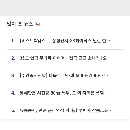
많이 본 뉴스
[베스트&워스트] 삼성전자·SK하이닉스 밀린 한 주…상상인증권은 85% 급등
1.
35도 안팎 무더위 이어져…전국 곳곳 소나기 [오늘 날씨]
2.
[주간증시전망] 다음주 코스피 6000~7000⋯“外人 수급은 정책이 변수”
3.
동해안은 시간당 80㎜ 폭우, 그 외 지역은 폭염…‘극과 극 날씨’
4.
뉴욕증시, 연준 금리인상 기대감 꺾이자 상승...S&P500 사상 최고치 [종합]
5.