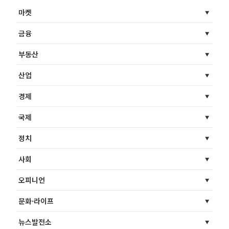
마켓
금융
부동산
산업
경제
국제
정치
사회
오피니언
문화·라이프
뉴스발전소