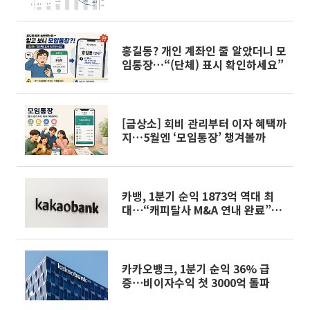
홍길동? 개인 계좌인 줄 알았더니 모
임통장…“(단체) 표시 확인하세요”
[금상소] 회비 관리부터 이자 혜택까
지…5월엔 ‘모임통장’ 챙겨볼까
카뱅, 1분기 순익 1873억 역대 최
대⋯“캐피탈사 M&A 연내 완료”
[종합]
카카오뱅크, 1분기 순익 36% 급
증⋯비이자수익 첫 3000억 돌파