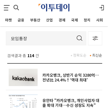
마켓
금융
부동산
산업
경제
국제
정치
사회
검색결과 총
114
건
정확도순
최신순
카카오뱅크, 상반기 순익 3280억⋯
전년比 24.4%↑‘역대 최대’
유안타 "카카오뱅크, 개인사업자 대
출 확대 기대…수신 성장도 지속"