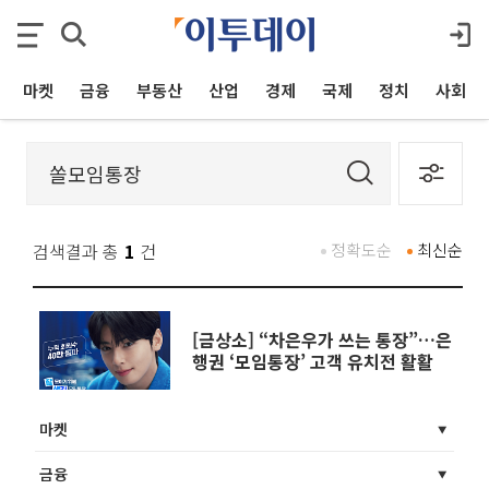
마켓
금융
부동산
산업
경제
국제
정치
사회
검색결과 총
1
건
정확도순
최신순
[금상소] “차은우가 쓰는 통장”…은
행권 ‘모임통장’ 고객 유치전 활활
마켓
금융