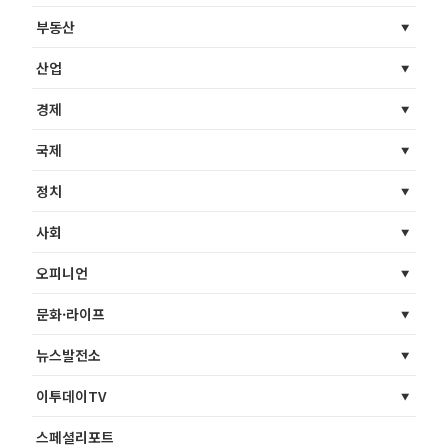
부동산
산업
경제
국제
정치
사회
오피니언
문화·라이프
뉴스발전소
이투데이TV
스페셜리포트