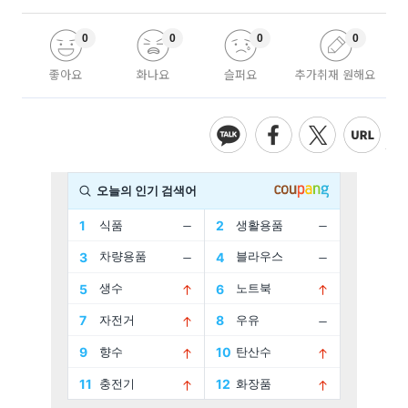
0
0
0
0
좋아요
화나요
슬퍼요
추가취재 원해요