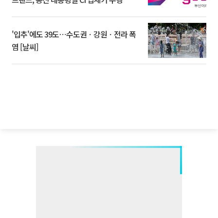
'입추'에도 39도⋯수도권ㆍ강원ㆍ전라 폭
염 [날씨]