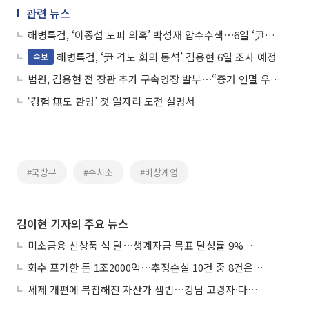
관련 뉴스
해병특검, ‘이종섭 도피 의혹’ 박성재 압수수색⋯6일 ‘尹격노 회의 참석’ 김용현 조사
해병특검, ‘尹 격노 회의 동석’ 김용현 6일 조사 예정
속보
법원, 김용현 전 장관 추가 구속영장 발부⋯“증거 인멸 우려”
‘경험 無도 환영’ 첫 일자리 도전 설명서
#국방부
#수치소
#비상계엄
김이현 기자의 주요 뉴스
미소금융 신상품 석 달⋯생계자금 목표 달성률 9% 그쳐
회수 포기한 돈 1조2000억⋯추정손실 10건 중 8건은 기업대출
세제 개편에 복잡해진 자산가 셈법⋯강남 고령자·다주택자 ‘자산재편 고심’