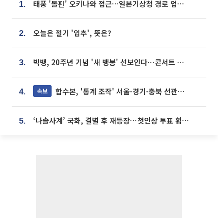
태풍 '돌핀' 오키나와 접근…일본기상청 경로 업데이트
1.
오늘은 절기 '입추', 뜻은?
2.
빅뱅, 20주년 기념 '새 뱅봉' 선보인다⋯콘서트 앞두고 팝업 개최
3.
합수본, '통계 조작' 서울·경기·충북 선관위 등 추가 압수수색
속보
4.
‘나솔사계’ 국화, 결별 후 재등장⋯첫인상 투표 휩쓸고 ‘인기녀’ 등극
5.