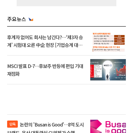
주요뉴스
후계자 없어도 회사는 남긴다?…‘제3자 승
계’ 시험대 오른 中企 현장 [기업승계 대전
환]
MSCI 발표 D-7…후보주 반등에 편입 기대
재점화
논란의 'Busan is Good'…8억 도시
단독
브랜드, 용산 대통령실 CI 업체가 수행