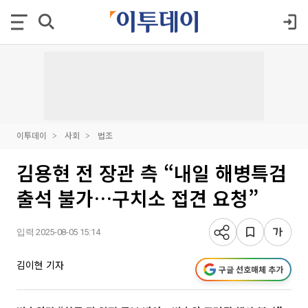
이투데이
사회
법조
김용현 전 장관 측 “내일 해병특검
출석 불가…구치소 접견 요청”
입력 2025-08-05 15:14
김이현 기자
구글 선호매체 추가