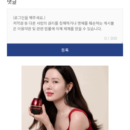
댓글
0 / 300