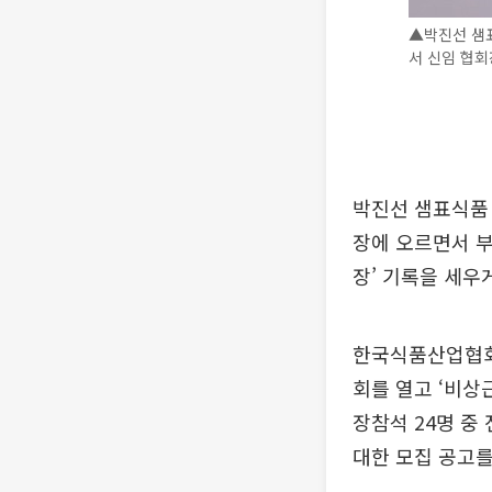
▲박진선 샘
서 신임 협회
박진선 샘표식품 
장에 오르면서 부
장’ 기록을 세우
한국식품산업협회(
회를 열고 ‘비상근
장참석 24명 중
대한 모집 공고를