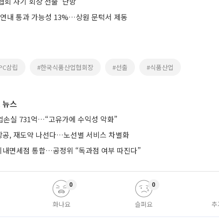
회 차기 회장 선출 ‘난항’
 연내 통과 가능성 13%…상원 문턱서 제동
SPC삼립
#한국식품산업협회장
#선출
#식품산업
 뉴스
업손실 731억…“고유가에 수익성 악화”
공, 재도약 나선다…노선별 서비스 차별화
기내면세점 통합…공정위 “독과점 여부 따진다”
0
0
화나요
슬퍼요
추