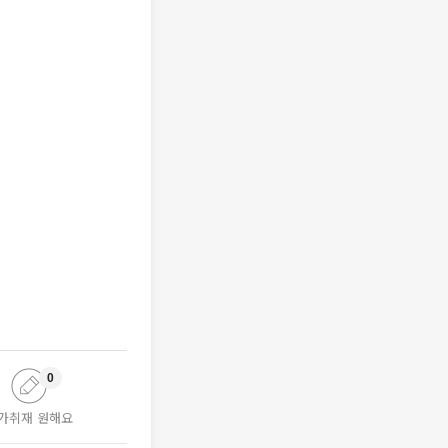
0
가취재 원해요