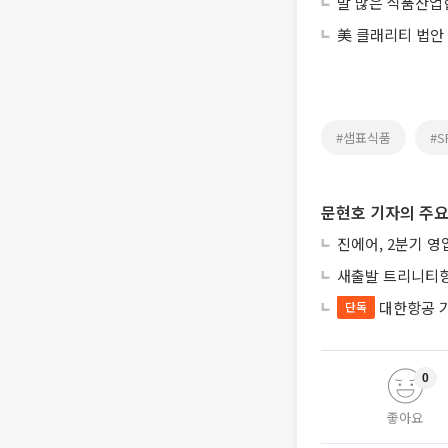
말 많은 식품산업협
美 클래리티 법안
#샘표식품
#
문현호 기자의 주요
진에어, 2분기 영
새출발 트리니티항
대한항공 
단독
0
좋아요