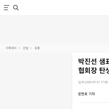
이투데이
산업
유통
박진선 샘
협회장 탄생
입력 2025-07-31 17:00
문현호 기자