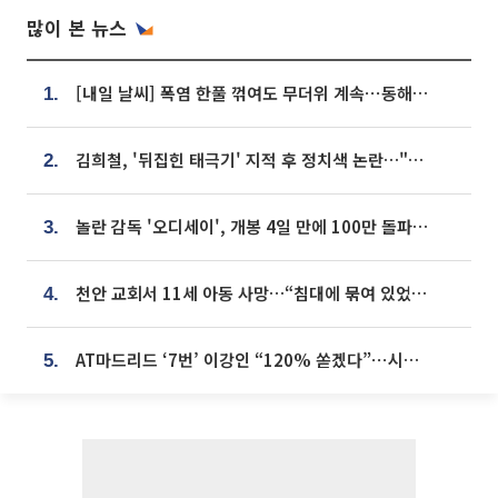
많이 본 뉴스
[내일 날씨] 폭염 한풀 꺾여도 무더위 계속⋯동해안 이틀 연속 비
1.
김희철, '뒤집힌 태극기' 지적 후 정치색 논란…"좌우 떠나 우리나라 국기"
2.
놀란 감독 '오디세이', 개봉 4일 만에 100만 돌파⋯'왕사남' 보다 빠르다
3.
천안 교회서 11세 아동 사망…“침대에 묶여 있었다” 진술 확보
4.
AT마드리드 ‘7번’ 이강인 “120% 쏟겠다”⋯시메오네 감독 “필요한 선수”
5.