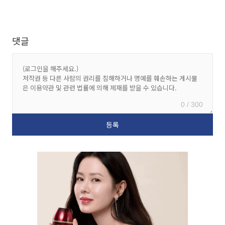
댓글
0 / 300