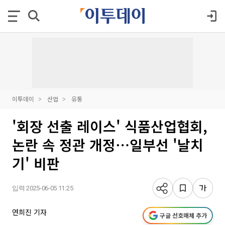
이투데이
산업
유통
'회장 선출 레이스' 식품산업협회,
논란 속 정관 개정⋯일부선 '날치
기' 비판
입력 2025-06-05 11:25
연희진 기자
구글 선호매체 추가