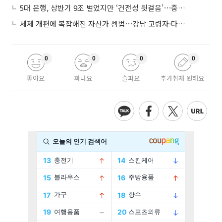
5대 은행, 상반기 9조 벌었지만 ‘건전성 뒷걸음’⋯중기대출 문턱 높아지나
세제 개편에 복잡해진 자산가 셈법⋯강남 고령자·다주택자 ‘자산재편 고심’
0
0
0
0
좋아요
화나요
슬퍼요
추가취재 원해요