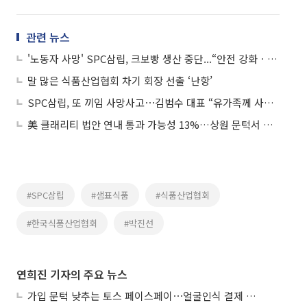
관련 뉴스
'노동자 사망' SPC삼립, 크보빵 생산 중단...“안전 강화ㆍ신뢰 회복에 주력”
말 많은 식품산업협회 차기 회장 선출 ‘난항’
SPC삼립, 또 끼임 사망사고⋯김범수 대표 “유가족께 사죄·후속 조치에 최선”
美 클래리티 법안 연내 통과 가능성 13%…상원 문턱서 제동
#SPC삼립
#샘표식품
#식품산업협회
#한국식품산업협회
#박진선
연희진 기자의 주요 뉴스
가입 문턱 낮추는 토스 페이스페이⋯얼굴인식 결제 확산 속도낸다