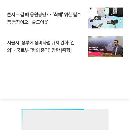
콘서트 갈 때 응원봉만?⋯'최애' 위한 필수
품 등장이오! [솔드아웃]
서울시, 정부에 정비사업 규제 완화 '건
의'⋯국토부 "협의 중" 입장만 [종합]