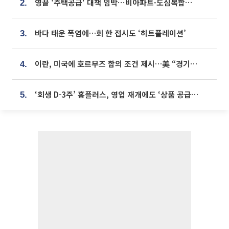
영끌 '주택공급' 대책 임박⋯비아파트·도심복합까지 총동원
2.
바다 태운 폭염에…회 한 접시도 ‘히트플레이션’
3.
이란, 미국에 호르무즈 합의 조건 제시…美 “경기 아직 안 끝나” [종합]
4.
‘회생 D-3주’ 홈플러스, 영업 재개에도 ‘상품 공급망’ 복구가 생존 관건
5.