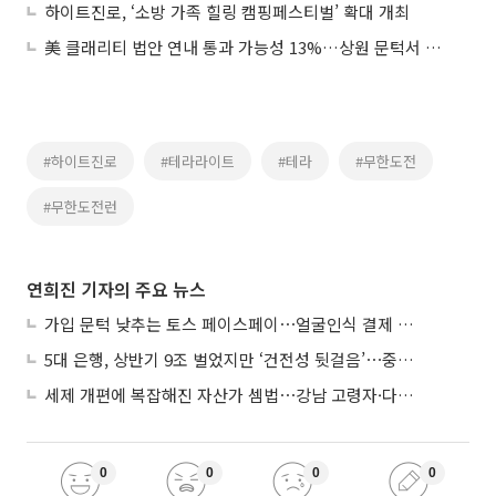
하이트진로, ‘소방 가족 힐링 캠핑페스티벌’ 확대 개최
美 클래리티 법안 연내 통과 가능성 13%…상원 문턱서 제동
#하이트진로
#테라라이트
#테라
#무한도전
#무한도전런
연희진 기자의 주요 뉴스
가입 문턱 낮추는 토스 페이스페이⋯얼굴인식 결제 확산 속도낸다
5대 은행, 상반기 9조 벌었지만 ‘건전성 뒷걸음’⋯중기대출 문턱 높아지나
세제 개편에 복잡해진 자산가 셈법⋯강남 고령자·다주택자 ‘자산재편 고심’
0
0
0
0