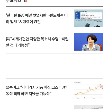
주요뉴스
‘한국판 IRA’ 베일 벗었지만…반도체·배터
리 업계 “시행령이 관건”
與 “세제개편안 다양한 목소리 수렴…이달
말 정리 가능성”
블룸버그 “레버리지 거품 빠진 코스피, 변
동성 최악 국면 지났을 가능성”