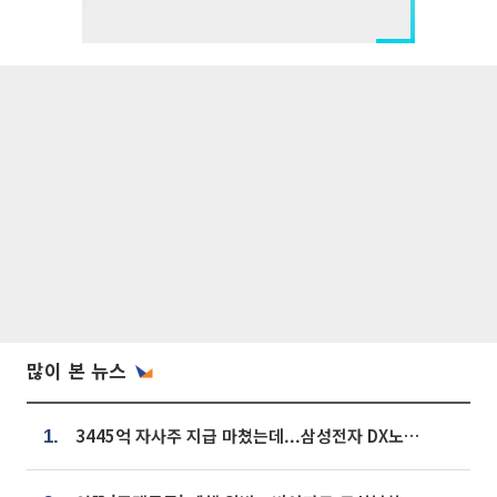
많이 본 뉴스
3445억 자사주 지급 마쳤는데...삼성전자 DX노조, 뒤늦은 '떼쓰기 집회'
1.