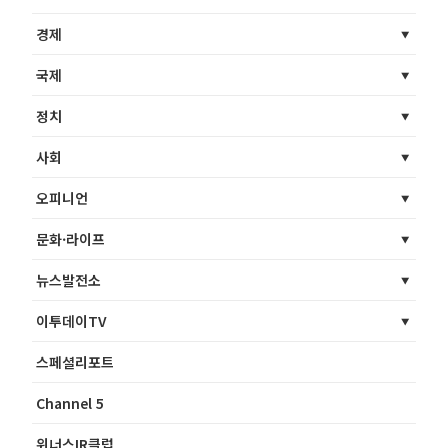
경제
국제
정치
사회
오피니언
문화·라이프
뉴스발전소
이투데이TV
스페셜리포트
Channel 5
위너스IR클럽