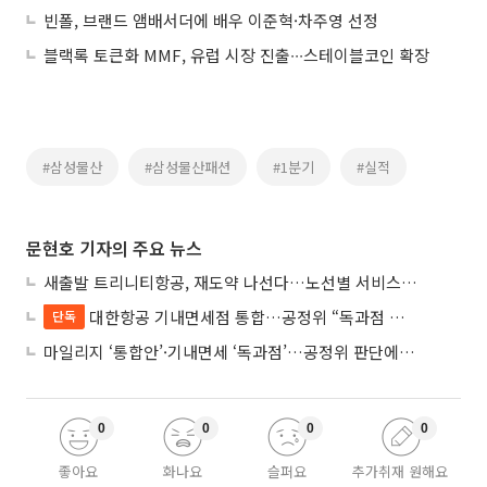
빈폴, 브랜드 앰배서더에 배우 이준혁·차주영 선정
블랙록 토큰화 MMF, 유럽 시장 진출∙∙∙스테이블코인 확장
#삼성물산
#삼성물산패션
#1분기
#실적
문현호 기자의 주요 뉴스
새출발 트리니티항공, 재도약 나선다…노선별 서비스 차별화
대한항공 기내면세점 통합…공정위 “독과점 여부 따진다”
단독
마일리지 ‘통합안’·기내면세 ‘독과점’…공정위 판단에 쏠린 눈
0
0
0
0
좋아요
화나요
슬퍼요
추가취재 원해요