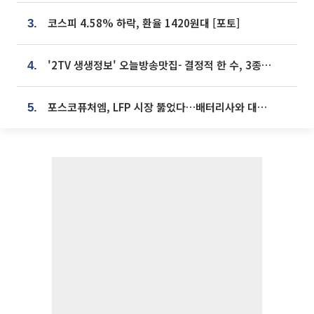
코스피 4.58% 하락, 환율 1420원대 [포토]
3.
'2TV 생생정보' 오늘방송맛집- 결정적 한 수, 3종 메밀면! 메밀 소바 맛집 '의○○○○'
4.
포스코퓨처엠, LFP 시장 뚫었다…배터리사와 대규모 장기 공급 합의
5.