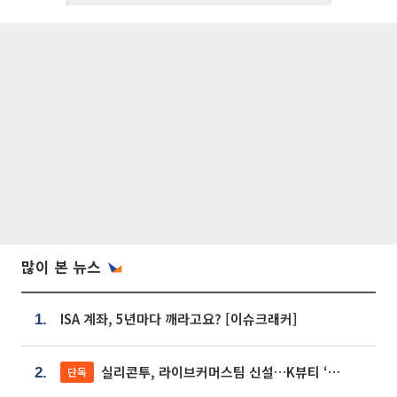
많이 본 뉴스
ISA 계좌, 5년마다 깨라고요? [이슈크래커]
1.
실리콘투, 라이브커머스팀 신설…K뷰티 ‘글로벌 판매망’ 확대[K뷰티 라방戰]
단독
2.