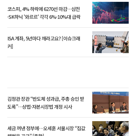
코스피, 4% 하락에 6270선 마감…삼전
·SK하닉 '와르르' 각각 6%·10%대 급락
ISA 계좌, 5년마다 깨라고요? [이슈크래
커]
김정관 장관 “반도체 성과급, 주총 승인 받
도록”…상법·자본시장법 개정 시사
세금 꺼낸 정부에…오세훈 서울시장 “집값