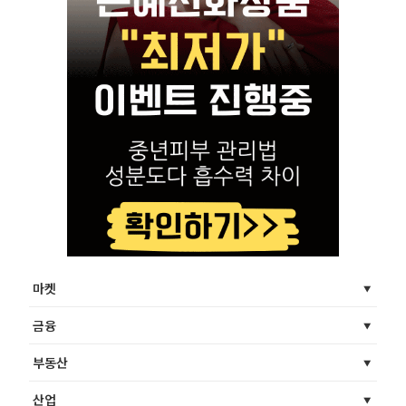
마켓
금융
부동산
산업