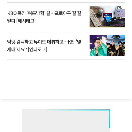
KBO 폭염 '여름방학' 끝…프로야구 갈 길
멀다 [해시태그]
빅뱅 컴백하고 튜이드 데뷔하고⋯K팝 '몇
세대'세요? [엔터로그]