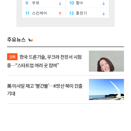
주요뉴스
한국 드론기술, 우크라 전장서 시험
단독
중…“스타트업 여러 곳 참여”
美 미사일 재고 ‘빨간불’…K방산 북미 진출
기대