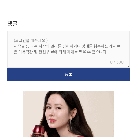
댓글
0 / 300