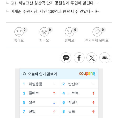
GH, 하남교산 상산곡 단지 공원설계 주민에 맡긴다…5만㎡ 녹지
이재준 수원시장, 시민 130명과 원탁 마주 앉았다…9월 비전선포 마지막 관문
0
0
0
0
좋아요
화나요
슬퍼요
추가취재 원해요