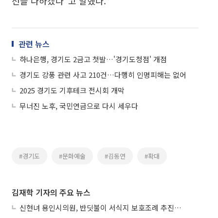
선을 다하겠다"고 말했다.
관련 뉴스
하나은행, 경기도 2금고 첫발…'경기도청점' 개점
경기도 강풍 관련 사고 210건…다행히 인명피해는 없어
2025 경기도 기후테크 전시회 개막
무너진 노후, 국민연금으로 다시 세우다
#경기도
#문화예술
#김동연
#확대
김재학 기자의 주요 뉴스
신현녀 용인시의원, 반딧불이 서식지 보호조례 추진…"개발과 생태 조화"