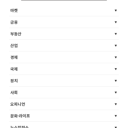
마켓
금융
부동산
산업
경제
국제
정치
사회
오피니언
문화·라이프
뉴스발전소