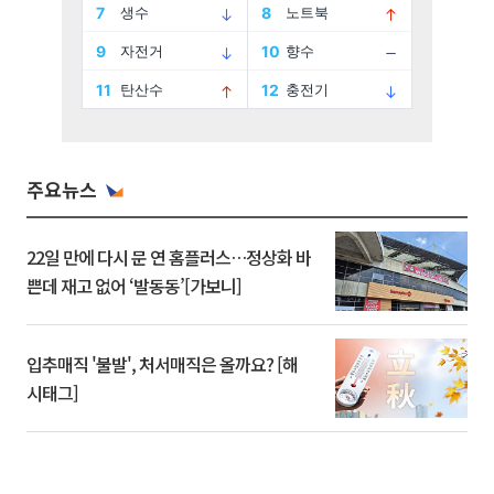
주요뉴스
22일 만에 다시 문 연 홈플러스…정상화 바
쁜데 재고 없어 ‘발동동’[가보니]
입추매직 '불발', 처서매직은 올까요? [해
시태그]