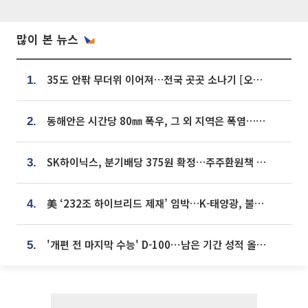
많이 본 뉴스
35도 안팎 무더위 이어져…전국 곳곳 소나기 [오늘 날씨]
1.
동해안은 시간당 80㎜ 폭우, 그 외 지역은 폭염…‘극과 극 날씨’
2.
SK하이닉스, 분기배당 375원 확정…주주환원책 9월로 앞당겨 발표
3.
美 ‘232조 하이브리드 제재’ 임박…K-태양광, 불확실성 털고 날개 다나
4.
'개편 전 마지막 수능' D-100⋯남은 기간 성적 올릴 전략은
5.