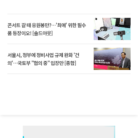
콘서트 갈 때 응원봉만?⋯'최애' 위한 필수
품 등장이오! [솔드아웃]
서울시, 정부에 정비사업 규제 완화 '건
의'⋯국토부 "협의 중" 입장만 [종합]