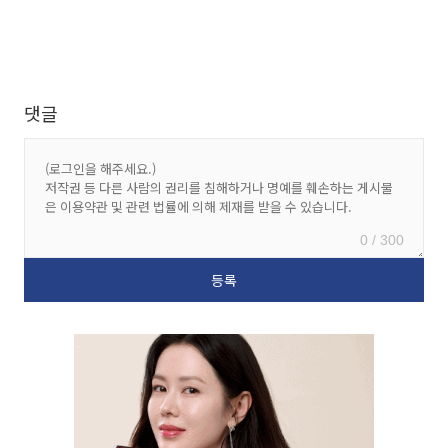
댓글
0 / 300