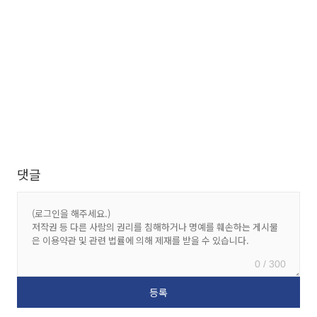
댓글
0 / 300