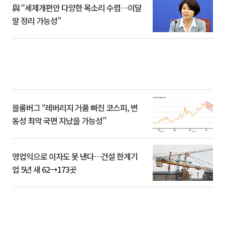
與 “세제개편안 다양한 목소리 수렴…이달
말 정리 가능성”
블룸버그 “레버리지 거품 빠진 코스피, 변
동성 최악 국면 지났을 가능성”
영업익으로 이자도 못 낸다…건설 한계기
업 5년 새 62→173곳