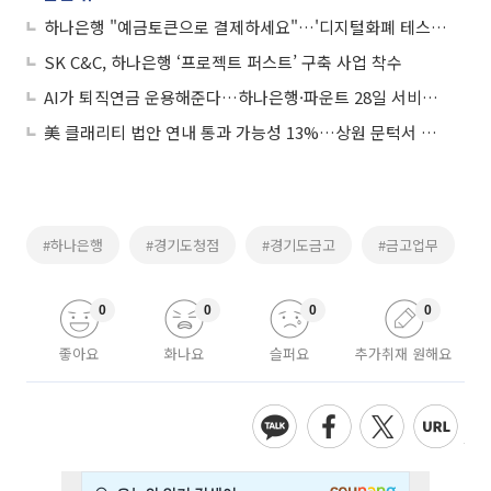
하나은행 "예금토큰으로 결제하세요"…'디지털화폐 테스트' 참여
SK C&C, 하나은행 ‘프로젝트 퍼스트’ 구축 사업 착수
AI가 퇴직연금 운용해준다…하나은행·파운트 28일 서비스 시작
美 클래리티 법안 연내 통과 가능성 13%…상원 문턱서 제동
#하나은행
#경기도청점
#경기도금고
#금고업무
0
0
0
0
좋아요
화나요
슬퍼요
추가취재 원해요