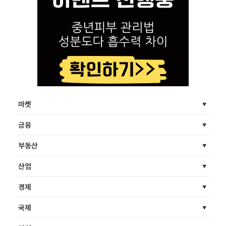
마켓
금융
부동산
산업
경제
국제