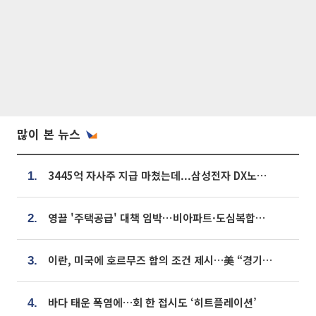
많이 본 뉴스
3445억 자사주 지급 마쳤는데...삼성전자 DX노조, 뒤늦은 '떼쓰기 집회'
1.
영끌 '주택공급' 대책 임박⋯비아파트·도심복합까지 총동원
2.
이란, 미국에 호르무즈 합의 조건 제시…美 “경기 아직 안 끝나” [종합]
3.
바다 태운 폭염에…회 한 접시도 ‘히트플레이션’
4.