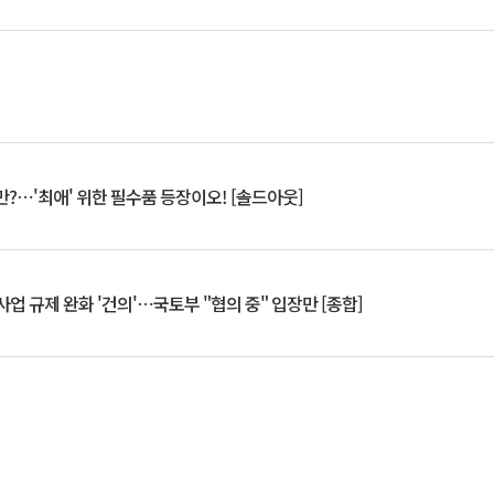
?⋯'최애' 위한 필수품 등장이오! [솔드아웃]
업 규제 완화 '건의'⋯국토부 "협의 중" 입장만 [종합]