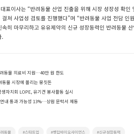
대표이사는 “반려동물 산업 진출을 위해 시장 성장성 확인 
 걸쳐 사업성 검토를 진행했다”며 “반려동물 사업 전담 인원
 신속히 마무리하고 유유제약의 신규 성장동력인 반려동물 산
.
반려동물 의료비 지원…40만 원 한도
반려동물 시장에 몰리는 뭉칫돈
생자치회 LOPE, 유기견 봉사활동 실시
 연내 통과 가능성 13%…상원 문턱서 제동
반려동물
#스타트업
#벳맙바이오사이언스
#신규성장동력