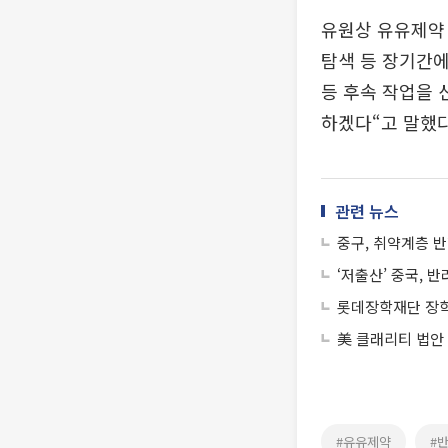
유원상 유유제약 
탐색 등 장기간에
등 후속 작업을
하겠다“고 말했다
관련 뉴스
중구, 취약계층 
‘저출산’ 중국, 
롯데장학재단 장학
美 클래리티 법안
#유유제약
#