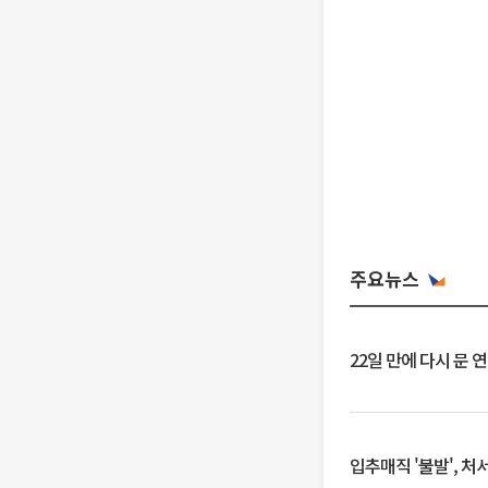
주요뉴스
22일 만에 다시 문 
입추매직 '불발', 처