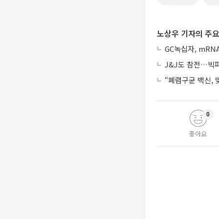
노상우 기자의 주요
GC녹십자, mRN
J&J도 참전…빅파마
“폐렴구균 백신,
0
좋아요