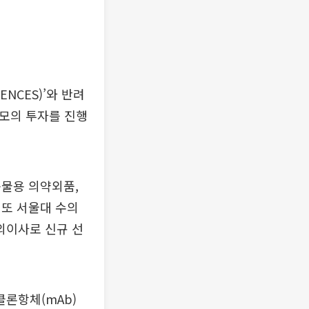
NCES)’와 반려
 규모의 투자를 진행
동물용 의약외품,
 또 서울대 수의
외이사로 신규 선
론항체(mAb)