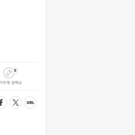
0
가취재 원해요