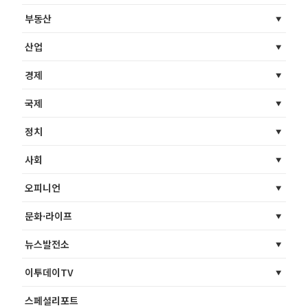
부동산
산업
경제
국제
정치
사회
오피니언
문화·라이프
뉴스발전소
이투데이TV
스페셜리포트