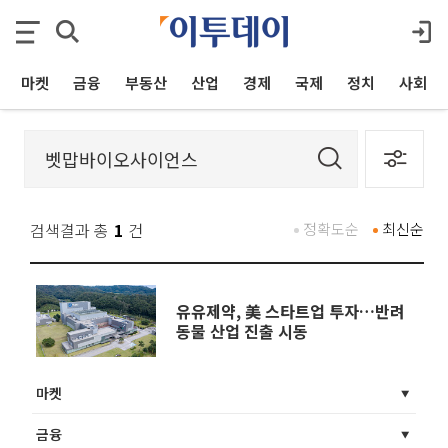
마켓
금융
부동산
산업
경제
국제
정치
사회
검색결과 총
1
건
정확도순
최신순
유유제약, 美 스타트업 투자…반려
동물 산업 진출 시동
마켓
금융