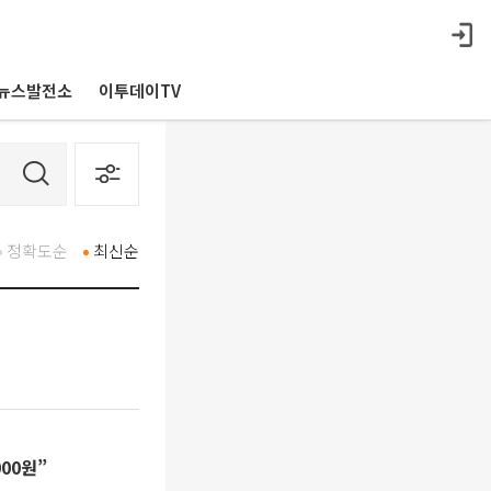
뉴스발전소
이투데이TV
정확도순
최신순
00원”