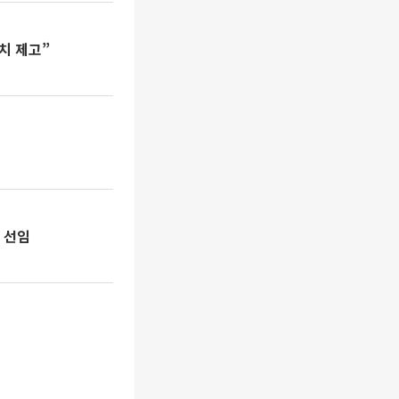
치 제고”
 선임