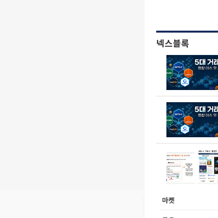
넥스블록
마켓