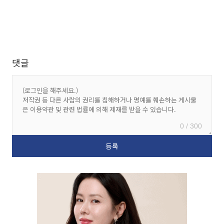
댓글
0 / 300