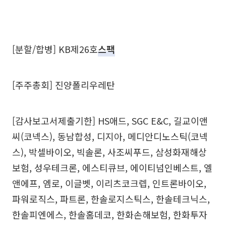
[분할/합병] KB제26호
스팩
[주주총회] 진양폴리우레탄
[감사보고서제출기한] HS애드, SGC E&C, 길교이앤
씨(코넥스), 동남합성, 디지아, 메디안디노스틱(코넥
스), 박셀바이오, 빅솔론, 사조씨푸드, 삼성화재해상
보험, 성우테크론, 에스티큐브, 에이티넘인베스트, 엘
앤에프, 엠로, 이글벳, 이리츠코크렙, 인트론바이오,
파워로직스, 파트론, 한솔로지스틱스, 한솔테크닉스,
한솔피엔에스, 한솔홈데코, 한화손해보험, 한화투자