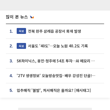
많이 본 뉴스
전북 완주 삼례읍 공장서 화재 발생
속보
1.
서울도 '40도'…오늘 노원 40.2도 기록
속보
2.
SK하이닉스, 용인·청주에 54조 투자…AI 메모리 생산기지 키운다
3.
'2TV 생생정보' 오늘방송맛집- 배우 강성진 단골! 쌀국수ㆍ푸팟퐁 커리 맛집 '블○○○'
4.
입추매직 '불발', 처서매직은 올까요? [해시태그]
5.