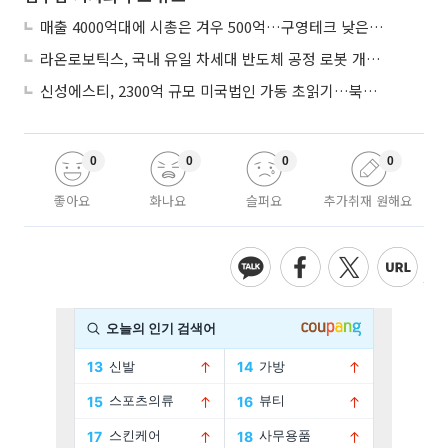
매출 4000억대에 시총은 겨우 500억…구영테크 낮은 몸값에 저가 승계 마무리
라온로보틱스, 국내 유일 차세대 반도체 공정 로봇 개발 ‘고객사 테스트 진행’
신성에스티, 2300억 규모 미국법인 가동 초읽기…북미 ESS 공략 본격화
0
0
0
0
좋아요
화나요
슬퍼요
추가취재 원해요