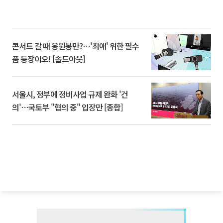
콘서트 갈 때 응원봉만?⋯'최애' 위한 필수
품 등장이오! [솔드아웃]
서울시, 정부에 정비사업 규제 완화 '건
의'⋯국토부 "협의 중" 입장만 [종합]