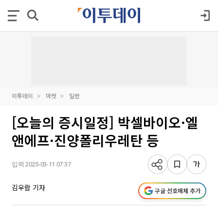
이투데이
마켓
일반
[오늘의 증시일정] 박셀바이오·엘
앤에프·진양폴리우레탄 등
입력 2025-03-11 07:37
김우람 기자
구글 선호매체 추가