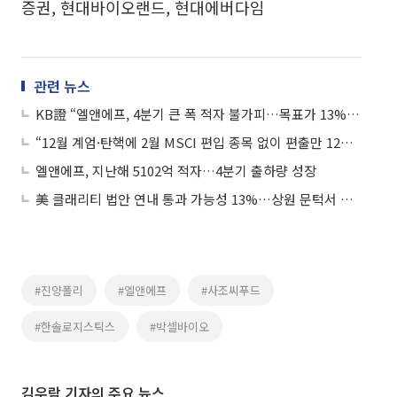
증권, 현대바이오랜드, 현대에버다임
관련 뉴스
KB證 “엘앤에프, 4분기 큰 폭 적자 불가피…목표가 13%↓”
“12월 계엄·탄핵에 2월 MSCI 편입 종목 없이 편출만 12개…엘앤에프, LG화학우”
엘앤에프, 지난해 5102억 적자…4분기 출하량 성장
美 클래리티 법안 연내 통과 가능성 13%…상원 문턱서 제동
#진양폴리
#엘앤에프
#사조씨푸드
#한솔로지스틱스
#박셀바이오
김우람 기자의 주요 뉴스