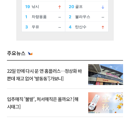
주요뉴스
22일 만에 다시 문 연 홈플러스…정상화 바
쁜데 재고 없어 ‘발동동’[가보니]
입추매직 '불발', 처서매직은 올까요? [해
시태그]