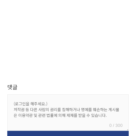
댓글
0 / 300