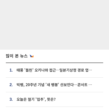
많이 본 뉴스
태풍 '돌핀' 오키나와 접근…일본기상청 경로 업데이트
1.
빅뱅, 20주년 기념 '새 뱅봉' 선보인다⋯콘서트 앞두고 팝업 개최
2.
오늘은 절기 '입추', 뜻은?
3.