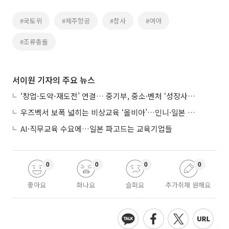
#국토위
#제주항공
#참사
#여야
#조류충돌
서이원 기자의 주요 뉴스
‘창업-도약-재도전’ 연결… 중기부, 중소·벤처 ‘성장사다리’ 짓는다
우즈벡서 보폭 넓히는 비상교육 ‘올비아’…인니·일본 진출 타진
AI·직무교육 수요에…일본 파고드는 교육기업들
0
0
0
0
좋아요
화나요
슬퍼요
추가취재 원해요