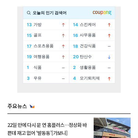
주요뉴스
22일 만에 다시 문 연 홈플러스…정상화 바
쁜데 재고 없어 ‘발동동’[가보니]