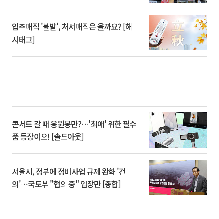
입추매직 '불발', 처서매직은 올까요? [해
시태그]
콘서트 갈 때 응원봉만?⋯'최애' 위한 필수
품 등장이오! [솔드아웃]
서울시, 정부에 정비사업 규제 완화 '건
의'⋯국토부 "협의 중" 입장만 [종합]