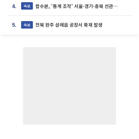
합수본, '통계 조작' 서울·경기·충북 선관위 등 추가 압수수색
속보
4.
전북 완주 삼례읍 공장서 화재 발생
속보
5.