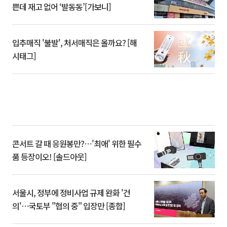
쁜데 재고 없어 ‘발동동’[가보니]
입추매직 '불발', 처서매직은 올까요? [해
시태그]
콘서트 갈 때 응원봉만?⋯'최애' 위한 필수
품 등장이오! [솔드아웃]
서울시, 정부에 정비사업 규제 완화 '건
의'⋯국토부 "협의 중" 입장만 [종합]