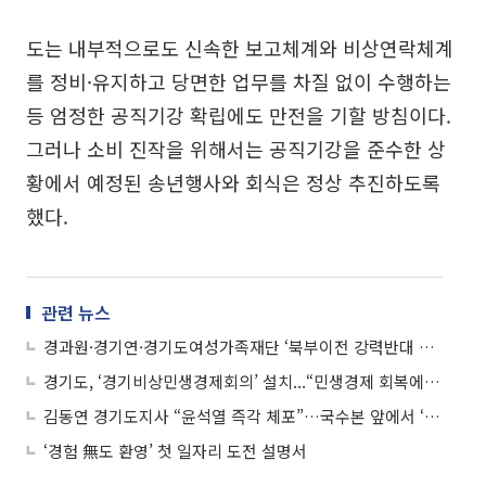
도는 내부적으로도 신속한 보고체계와 비상연락체계
를 정비·유지하고 당면한 업무를 차질 없이 수행하는
등 엄정한 공직기강 확립에도 만전을 기할 방침이다.
그러나 소비 진작을 위해서는 공직기강을 준수한 상
황에서 예정된 송년행사와 회식은 정상 추진하도록
했다.
관련 뉴스
경과원·경기연·경기도여성가족재단 ‘북부이전 강력반대 집회’...“예산낭비·인력유출 우려”
경기도, ‘경기비상민생경제회의’ 설치...“민생경제 회복에 총력”
김동연 경기도지사 “윤석열 즉각 체포”…국수본 앞에서 ‘1인 시위’
‘경험 無도 환영’ 첫 일자리 도전 설명서