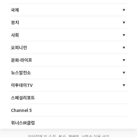
국제
정치
사회
오피니언
문화·라이프
뉴스발전소
이투데이TV
스페셜리포트
Channel 5
위너스IR클럽
무단전재 및 수집, 복사, 재배포, AI학습 이용 금지