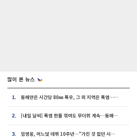
많이 본 뉴스
동해안은 시간당 80㎜ 폭우, 그 외 지역은 폭염…‘극과 극 날씨’
1.
[내일 날씨] 폭염 한풀 꺾여도 무더위 계속⋯동해안 이틀 연속 비
2.
임영웅, 어느덧 데뷔 10주년⋯"가진 것 없던 시절, 내 앞엔 20명의 팬뿐"
3.