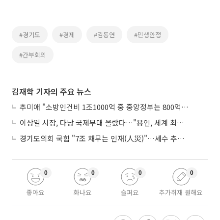
#경기도
#경제
#김동연
#민생안정
#간부회의
김재학 기자의 주요 뉴스
추미애 "소방인건비 1조1000억 중 중앙정부는 800억뿐"
이상일 시장, 다낭 국제무대 올랐다…"용인, 세계 최대 반도체 도시 된다"
경기도의회 국힘 "7조 채무는 인재(人災)"…세수 추계 조작 의혹 제기
0
0
0
0
좋아요
화나요
슬퍼요
추가취재 원해요