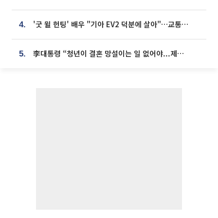
'굿 윌 헌팅' 배우 "기아 EV2 덕분에 살아"…교통사고 후 안전성 극찬
4.
李대통령 “청년이 결혼 망설이는 일 없어야...제도상 불이익 조사”
5.