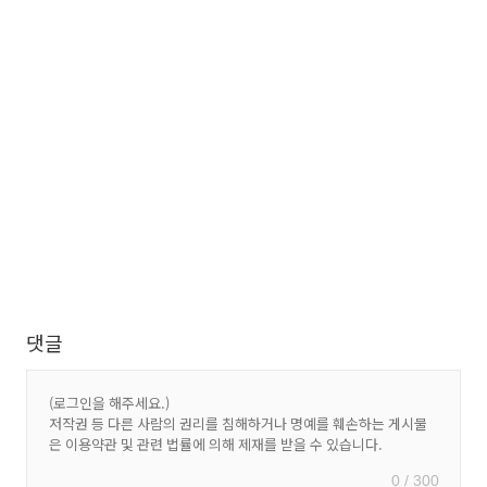
댓글
0 / 300