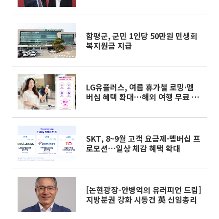
함평군, 군민 1인당 50만원 민생회
복지원금 지급
LG유플러스, 여름 휴가철 로밍·멤
버십 혜택 확대…해외 여행 무료 통
화
SKT, 8~9월 고객 요금제·멤버십 프
로모션…일상 체감 혜택 확대
[논현광장-안병억의 유러피언 드림]
지방분권 강화 시동건 英 신임총리