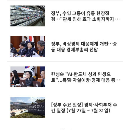
정부, 수입 고등어 유통 현장점
검…"관세 인하 효과 소비자까지 전
달"
정부, 비상경제 대응체계 개편…중
동 대응 경제부총리 전담
한성숙 "AI·반도체 성과 민생으
로"...폭염·자살예방·경제 대응 총
력
[정부 주요 일정] 경제·사회부처 주
간 일정 (7월 27일 ~ 7월 31일)