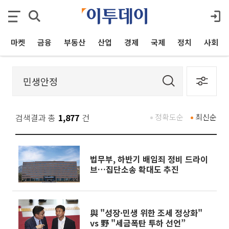
마켓
금융
부동산
산업
경제
국제
정치
사회
검색결과 총
1,877
건
정확도순
최신순
법무부, 하반기 배임죄 정비 드라이
브…집단소송 확대도 추진
與 "성장·민생 위한 조세 정상화"
vs 野 "세금폭탄 투하 선언”