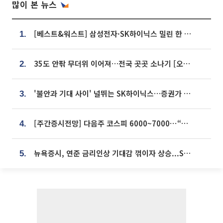
많이 본 뉴스
[베스트&워스트] 삼성전자·SK하이닉스 밀린 한 주…상상인증권은 85% 급등
1.
35도 안팎 무더위 이어져…전국 곳곳 소나기 [오늘 날씨]
2.
'불안과 기대 사이' 널뛰는 SK하이닉스…증권가 "HBM4·LTA 기반 펀터멘털 견고"
3.
[주간증시전망] 다음주 코스피 6000~7000⋯“外人 수급은 정책이 변수”
4.
뉴욕증시, 연준 금리인상 기대감 꺾이자 상승...S&P500 사상 최고치 [종합]
5.