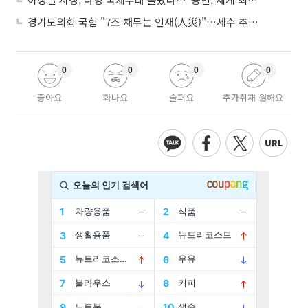
경기도의회 국힘 "7조 채무는 인재(人災)"…세수 추계 조작 의혹 제기
0
0
0
0
좋아요
화나요
슬퍼요
추가취재 원해요