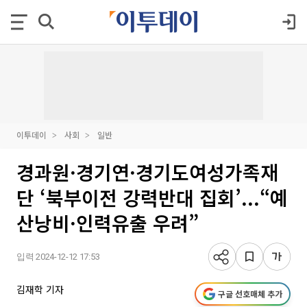
이투데이
사회
일반
경과원·경기연·경기도여성가족재
단 ‘북부이전 강력반대 집회’...“예
산낭비·인력유출 우려”
입력 2024-12-12 17:53
김재학 기자
구글 선호매체 추가