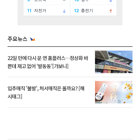
주요뉴스
22일 만에 다시 문 연 홈플러스…정상화 바
쁜데 재고 없어 ‘발동동’[가보니]
입추매직 '불발', 처서매직은 올까요? [해
시태그]