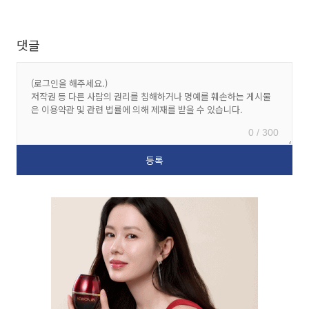
댓글
0 / 300