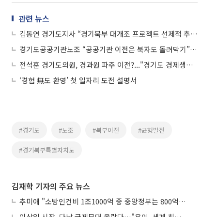
관련 뉴스
김동연 경기도지사 “경기북부 대개조 프로젝트 선제적 추진”
경기도공공기관노조 “공공기관 이전은 북자도 돌려막기” 철회 촉구
전석훈 경기도의원, 경과원 파주 이전?..."경기도 경제생태계는 파산 우려 심각"
‘경험 無도 환영’ 첫 일자리 도전 설명서
#경기도
#노조
#북부이전
#균형발전
#경기북부특별자치도
김재학 기자의 주요 뉴스
추미애 "소방인건비 1조1000억 중 중앙정부는 800억뿐"
이상일 시장, 다낭 국제무대 올랐다…"용인, 세계 최대 반도체 도시 된다"