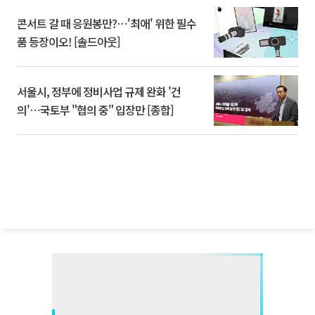
콘서트 갈 때 응원봉만?⋯'최애' 위한 필수
품 등장이오! [솔드아웃]
서울시, 정부에 정비사업 규제 완화 '건
의'⋯국토부 "협의 중" 입장만 [종합]