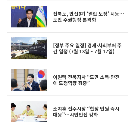
전북도, 민선9기 ‘열린 도정’ 시동…
도민 주권행정 본격화
[정부 주요 일정] 경제·사회부처 주
간 일정 (7월 13일 ~ 7월 17일)
이원택 전북지사 “도민 소득·안전
에 도정역량 집중”
조지훈 전주시장 “현장 민원 즉시
대응”…시민안전 강화