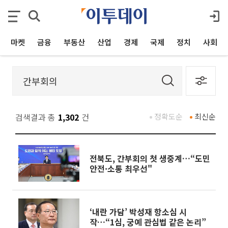
마켓
금융
부동산
산업
경제
국제
정치
사회
검색결과 총
1,302
건
정확도순
최신순
전북도, 간부회의 첫 생중계…“도민
안전·소통 최우선"
‘내란 가담’ 박성재 항소심 시
작…“1심, 궁예 관심법 같은 논리”