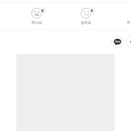
0
0
화나요
슬퍼요
추