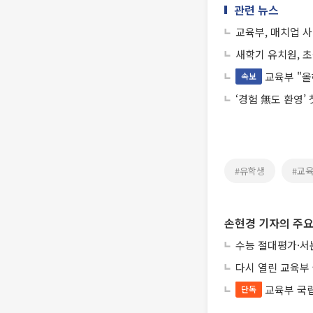
관련 뉴스
교육부, 매치업 
새학기 유치원, 
교육부 "올
속보
‘경험 無도 환영’
#유학생
#교
손현경 기자의 주요
수능 절대평가·서
다시 열린 교육부
교육부 국
단독