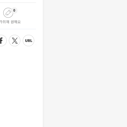
0
가취재 원해요