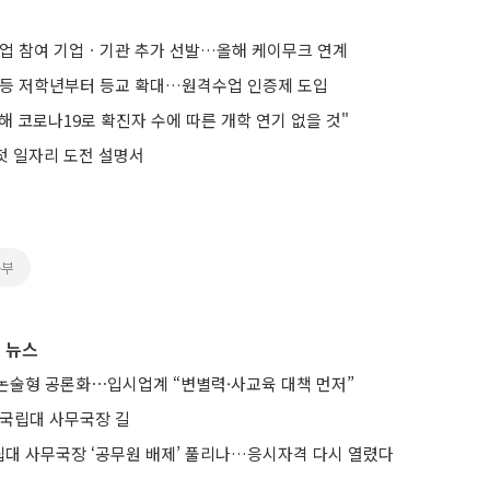
사업 참여 기업ㆍ기관 추가 선발…올해 케이무크 연계
초등 저학년부터 등교 확대…원격수업 인증제 도입
해 코로나19로 확진자 수에 따른 개학 연기 없을 것"
 첫 일자리 도전 설명서
육부
 뉴스
논술형 공론화⋯입시업계 “변별력·사교육 대책 먼저”
 국립대 사무국장 길
립대 사무국장 ‘공무원 배제’ 풀리나…응시자격 다시 열렸다