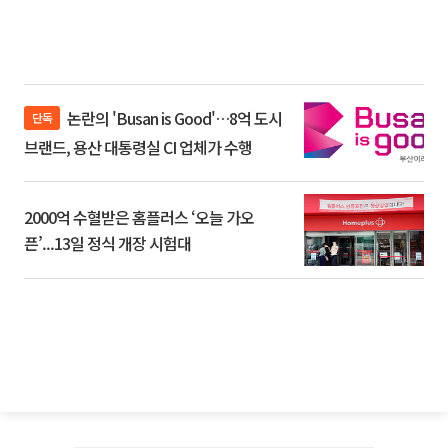
논란의 'Busan is Good'…8억 도시
단독
브랜드, 용산 대통령실 CI 업체가 수행
2000억 수혈받은 홈플러스 ‘오늘 가오
픈’...13일 정식 개장 시험대