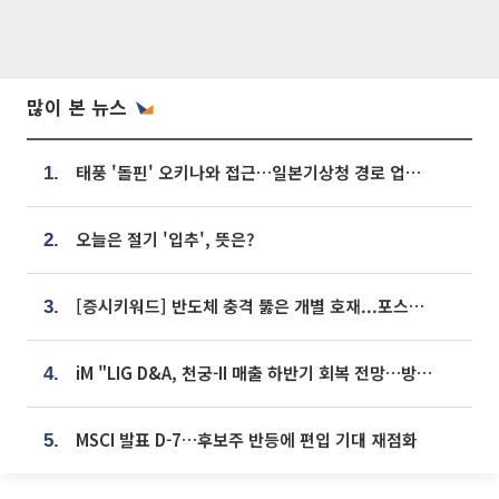
많이 본 뉴스
태풍 '돌핀' 오키나와 접근…일본기상청 경로 업데이트
1.
오늘은 절기 '입추', 뜻은?
2.
[증시키워드] 반도체 충격 뚫은 개별 호재...포스코퓨처엠·에코프로·한화솔루션 '눈길'
3.
iM "LIG D&A, 천궁-II 매출 하반기 회복 전망…방산 톱픽 유지"
4.
MSCI 발표 D-7…후보주 반등에 편입 기대 재점화
5.