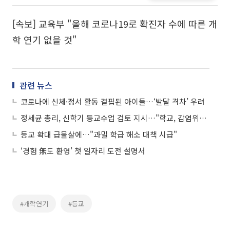
[속보] 교육부 "올해 코로나19로 확진자 수에 따른 개
학 연기 없을 것"
관련 뉴스
코로나에 신체·정서 활동 결핍된 아이들…‘발달 격차’ 우려
정세균 총리, 신학기 등교수업 검토 지시…"학교, 감염위험 낮아"
등교 확대 급물살에…"과밀 학급 해소 대책 시급"
‘경험 無도 환영’ 첫 일자리 도전 설명서
#개학연기
#등교