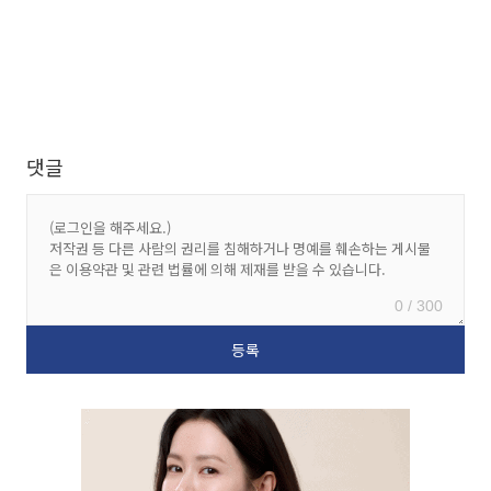
댓글
0 / 300