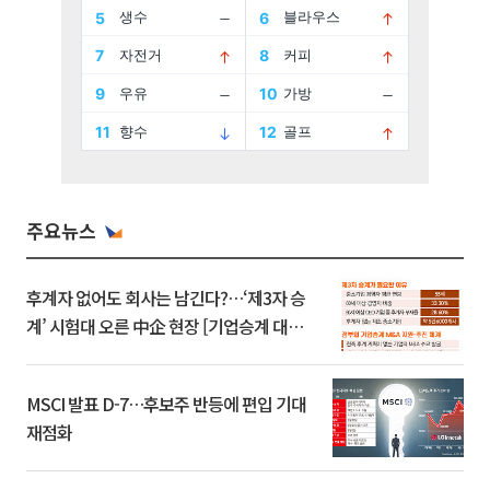
주요뉴스
후계자 없어도 회사는 남긴다?…‘제3자 승
계’ 시험대 오른 中企 현장 [기업승계 대전
환]
MSCI 발표 D-7…후보주 반등에 편입 기대
재점화