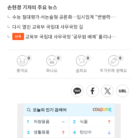
손현경 기자의 주요 뉴스
수능 절대평가·서논술형 공론화⋯입시업계 “변별력·사교육 대책 먼저”
다시 열린 교육부 국립대 사무국장 길
교육부 국립대 사무국장 ‘공무원 배제’ 풀리나…응시자격 다시 열렸다
단독
0
0
0
0
좋아요
화나요
슬퍼요
추가취재 원해요