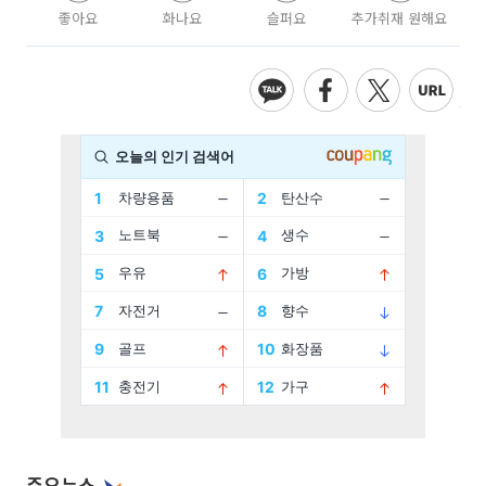
좋아요
화나요
슬퍼요
추가취재 원해요
주요뉴스