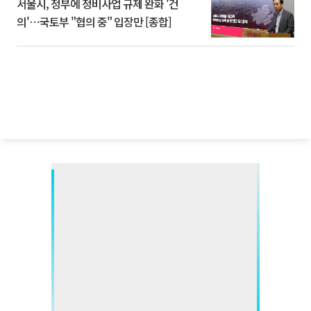
서울시, 정부에 정비사업 규제 완화 '건
의'⋯국토부 "협의 중" 입장만 [종합]