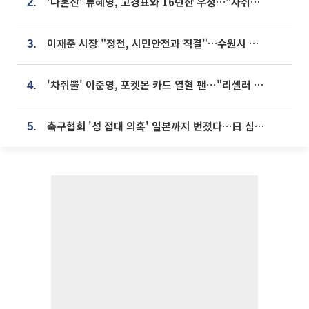
'나혼산' 류혜영, 고경표와 16년산 우정…"자취방서 부모님과 마주쳐"
2.
이재준 시장 "정전, 시민안전과 직결"…수원시 비상대응체계 가동
3.
'차쥐뿔' 이준영, 포켓몬 카드 열혈 팬⋯"리셀러 처단할 것"
4.
축구협회 '성 접대 의혹' 일본까지 번졌다…日 심판 실명 공개
5.