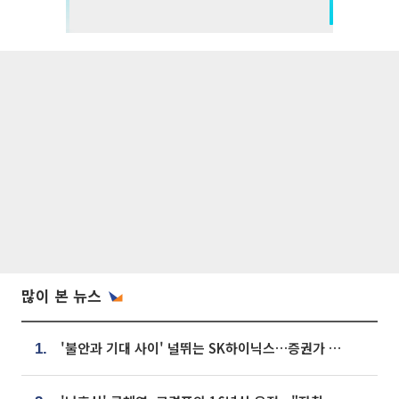
많이 본 뉴스
'불안과 기대 사이' 널뛰는 SK하이닉스…증권가 "HBM4·LTA 기반 펀터멘털 견고"
1.