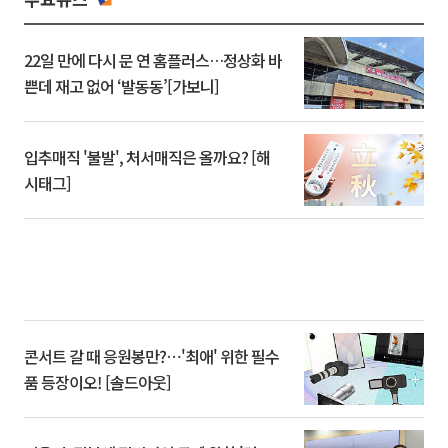
22일 만에 다시 문 연 홈플러스…정상화 바
쁜데 재고 없어 ‘발동동’[가보니]
입추매직 '불발', 처서매직은 올까요? [해
시태그]
콘서트 갈 때 응원봉만?⋯'최애' 위한 필수
품 등장이오! [솔드아웃]