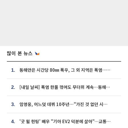
많이 본 뉴스
동해안은 시간당 80㎜ 폭우, 그 외 지역은 폭염…‘극과 극 날씨’
1.
[내일 날씨] 폭염 한풀 꺾여도 무더위 계속⋯동해안 이틀 연속 비
2.
임영웅, 어느덧 데뷔 10주년⋯"가진 것 없던 시절, 내 앞엔 20명의 팬뿐"
3.
'굿 윌 헌팅' 배우 "기아 EV2 덕분에 살아"…교통사고 후 안전성 극찬
4.