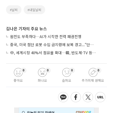
#날씨
#내일날씨
김나은 기자의 주요 뉴스
원전도 부족하다…AI가 시작한 전력 패권전쟁
중국, 미국 첨단 로봇 수입 금지령에 보복 경고...“단호히 대응”
中, 세계시장 40%서 점유율 확대…韓, 반도체·TV 등 4개 품목 1위
0
0
0
0
좋아요
화나요
슬퍼요
추가취재 원해요