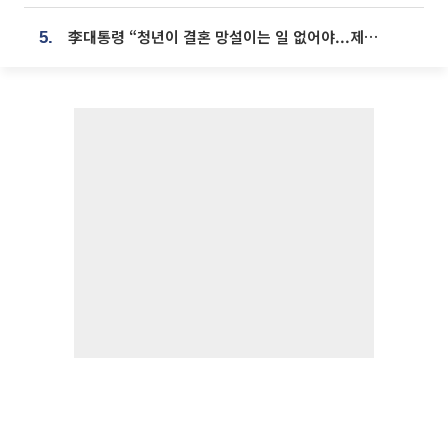
李대통령 “청년이 결혼 망설이는 일 없어야...제도상 불이익 조사”
5.