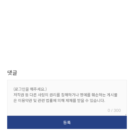
댓글
0 / 300