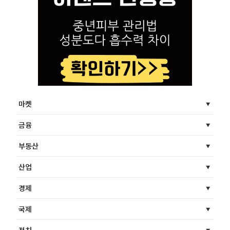
마켓
금융
부동산
산업
경제
국제