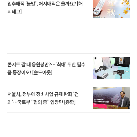
입추매직 '불발', 처서매직은 올까요? [해
시태그]
콘서트 갈 때 응원봉만?⋯'최애' 위한 필수
품 등장이오! [솔드아웃]
서울시, 정부에 정비사업 규제 완화 '건
의'⋯국토부 "협의 중" 입장만 [종합]