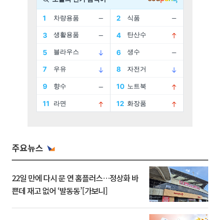
주요뉴스
22일 만에 다시 문 연 홈플러스…정상화 바
쁜데 재고 없어 ‘발동동’[가보니]