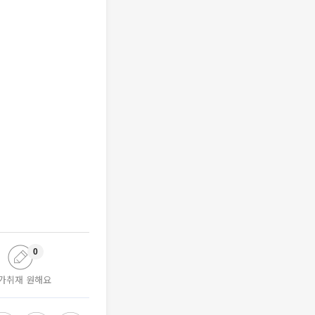
0
가취재 원해요