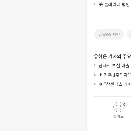
美 클래리티 법안
#JW중외제약
유혜은 기자의 주요
잠재적 부실 대출 
‘비거주 1주택자
李 “삼전닉스 레
0
좋아요