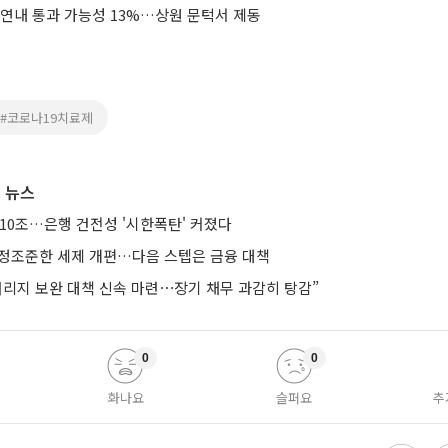
 연내 통과 가능성 13%…상원 문턱서 제동
#코로나19치료제
 뉴스
10조…은행 건전성 '시한폭탄' 커졌다
’ 정조준한 세제 개편…다음 스텝은 금융 대책
버리지 보완 대책 신속 마련⋯장기 채무 과감히 탕감”
0
0
화나요
슬퍼요
추