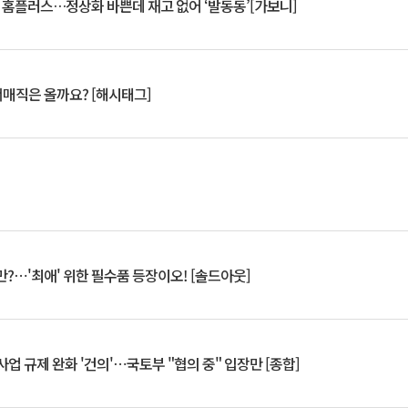
연 홈플러스…정상화 바쁜데 재고 없어 ‘발동동’[가보니]
서매직은 올까요? [해시태그]
?⋯'최애' 위한 필수품 등장이오! [솔드아웃]
업 규제 완화 '건의'⋯국토부 "협의 중" 입장만 [종합]