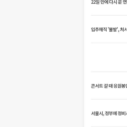
22일 만에 다시 문 
입추매직 '불발', 처
콘서트 갈 때 응원봉만
서울시, 정부에 정비사